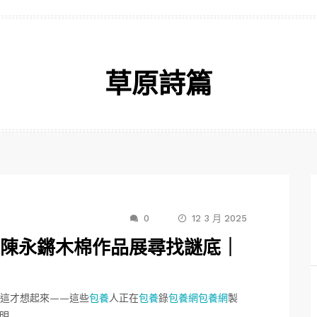
草原詩篇
0
12 3 月 2025
來陳永鏘木棉作品展尋找謎底｜
她這才想起來——這些
包養
人正在
包養
錄
包養網
包養網
製
明