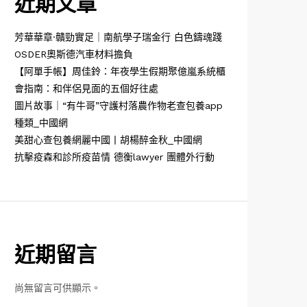
近期文章
芳華華章·贛勁實足｜南航學子瑞金行 白色鑄魂踐
OSDER奧斯德汽車材料擔負
【阿單手帳】周佳鈴：年夜學生假期聚億嵐系統櫃
會指南：和伴侶見面的五個好往處
圖片故事｜“有牛哥”守護村落農作物老查包養app
種類_中國網
美甜心查包養網麗中國丨胡楊醉金秋_中國網
抗擊疫森和診所疫苗情 德衡lawyer 團體外行動
近期留言
尚無留言可供顯示。