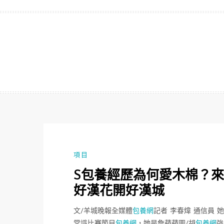
跳
至
主
要
內
容
項目
S包養經歷為何愛木棉？
好漢花開好漢城
文/羊城晚報全媒體
包養網
記者 李春煒 通信員 
常識比賽節目
包養網
，她是詹蘋蘋圖/胡
包養網
強