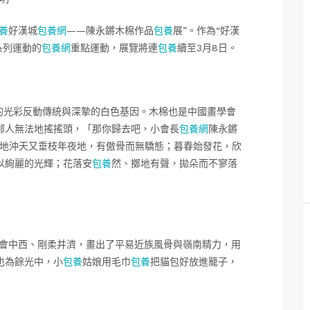
養
好漢城
包養網
——陳永鏘木棉作品
包養
展”。作為“好漢
系列運動的
包養網
重點運動，展覽將連
包養
續至3月8日。
的光彩反動傳統與深摯的白色基因。木棉也是中國畫學會
鄰人無法地搖搖頭，「那你歸去吧，小會長
包養網
陳永鏘
拔地沖天又垂枝年夜地，有傲骨而無驕態；暮春始發花，欣
以絢麗的光輝；花落安
包養
然、擲地有聲，拋朵而不寥落
融會中西、剛柔并濟，畫出了平易近族風骨與嶺南精力，用
也為餘光中，小
包養
姑娘用毛巾
包養
把貓包好放進籠子，