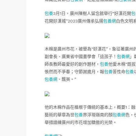
包養
3月1日，廣州陳樹人留念館舉行“好漢花開
包
花開好漢城”2023廣州傳承弘揚
包養網
白色文明
木棉是廣州市花，被譽為“好漢花”，象征著廣州
副會長、廣東省中國畫學會「這孩子！
包養網
」
師長教師最愛好的創作題材，
包養
他愛木棉“既
悵然而不爭春；守節謝歲月，報
包養
答性命
包養
包養網
、飄英。”
他的木棉作品在植根于傳統的基本上，概要1：
藝術的華章為世
包養
界浮現嶺南的顏
包養網
色，
舉措諳練廣州的市花增加驕傲的光榮。