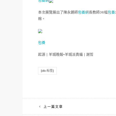
包養網
本次展覽展出了陳永鏘師
包養網
長教師36幅
包養
棉。
包養
起源 | 羊城晚報•羊城派責編 | 謝哲
[db:标签]
文
上一篇文章