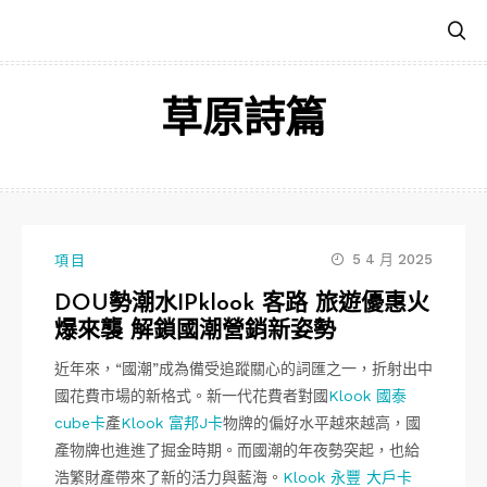
跳
至
主
要
草原詩篇
內
容
5 4 月 2025
項目
DOU勢潮水IPklook 客路 旅遊優惠火
爆來襲 解鎖國潮營銷新姿勢
近年來，“國潮”成為備受追蹤關心的詞匯之一，折射出中
國花費市場的新格式。新一代花費者對國
Klook 國泰
cube卡
產
Klook 富邦J卡
物牌的偏好水平越來越高，國
產物牌也進進了掘金時期。而國潮的年夜勢突起，也給
浩繁財產帶來了新的活力與藍海。
Klook 永豐 大戶卡