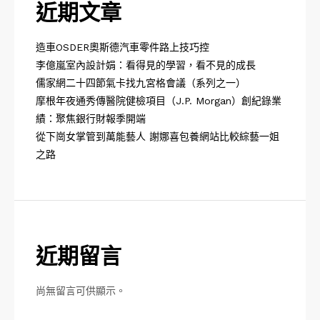
近期文章
造車OSDER奧斯德汽車零件路上技巧控
李億嵐室內設計娟：看得見的學習，看不見的成長
儒家網二十四節氣卡找九宮格會議（系列之一）
摩根年夜通秀傳醫院健檢項目（J.P. Morgan）創紀錄業
績：聚焦銀行財報季開端
從下崗女掌管到萬能藝人 謝娜喜包養網站比較綜藝一姐
之路
近期留言
尚無留言可供顯示。