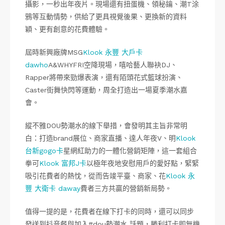
攝影，一秒出年夜片。現場還有扭蛋機、領秘鑰、潮T涂
鴉等互動情勢，供給了更具視覺後果、更換新的資料
穎、更有創意的花費體驗。
屆時新興廠牌MSG
Klook 永豐 大戶卡
dawho
A&WHYFRI空降現場，嘻哈藝人聯袂DJ、
Rapper將帶來勁爆表演，還有陌頭花式籃球扮演、
Caster街舞快閃等運動，周全打造出一場夏季潮水嘉
會。
縱不雅DOU勢潮水的線下舉措，會發明其主旨非常明
白：打造brand展位、商家直播、達人年夜V、明
Klook
台新gogo卡
星網紅助力的一體化營銷矩陣，這一套組合
拳可
Klook 富邦J卡
以極年夜地安慰用戶的愛好點，緊緊
吸引花費者的熱忱，從而告竣平臺、商家、花
Klook 永
豐 大衛卡 daway
費者三方共贏的營銷新局勢。
值得一提的是，花費者在線下打卡的同時，還可以同步
發送到抖音餐與加入#dou勢潮水 話題，勝利打卡即無機