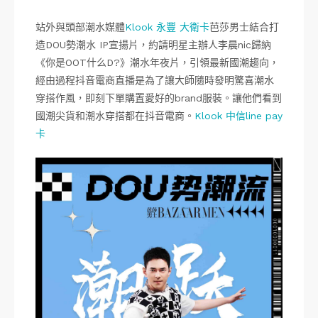
站外與頭部潮水媒體
Klook 永豐 大衛卡
芭莎男士結合打
造DOU勢潮水 IP宣揚片，約請明星主辦人李晨nic歸納
《你是OOT什么D?》潮水年夜片，引領最新國潮趨向，
經由過程抖音電商直播是為了讓大師隨時發明驚喜潮水
穿搭作風，即刻下單購置愛好的brand服裝。讓他們看到
國潮尖貨和潮水穿搭都在抖音電商。
Klook 中信line pay
卡