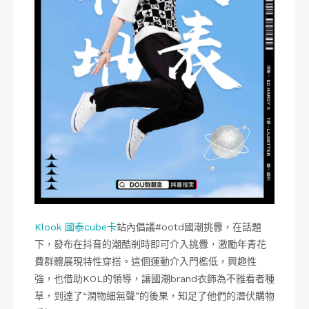
Klook 國泰cube卡
站內倡議#ootd國潮挑釁，在話題
下，發布在抖音的潮酷剎時即可介入挑釁，激勵年青花
費群體展現特性穿搭。這個運動介入門檻低，興趣性
強，也借助KOL的領導，讓國潮brand衣飾為不雅看者種
草，到達了“潤物細無聲”的後果，知足了他們的潛伏購物