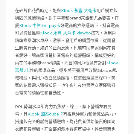
在碎片化花費時期，能與
Klook 永豐 大衛卡
用戶樹立起
穩固的感情聯絡，對于平臺和brand來說都尤為要害。在
愛
Klook 中信line pay卡
好電商的推舉邏輯下，抖音電商
可以憑仗推舉
Klook 永豐 大戶卡 dawho
技巧，為用戶
精準推舉潮水單品，激事。發用戶的購置欲看，從而發
生購置行動。如許的正向反應，也能輔助商家洞察花費
者愛好，讓商家清楚抖音電商的運營邏輯，構成更好的
內在的事務和brand認識，向目的用戶傳遞有針對
Klook
富邦J卡
性的國潮商品，逐步將平臺用戶改變為brand私
域粉絲，與用戶樹立感情鏈接。在這個經過歷程中，商
家的花費需求獲得知足，也年夜年夜地晉陞商家運營抖
音電商的積極性和自動性。
DOU勢潮水以年青力為焦點，線上、線下營銷左右開
弓，具
Klook 國泰cube卡
有視覺沖擊力和情感沾染力，
搭建起完全的感情營銷鏈路，為花費者供給優質的國潮
衣飾花費體驗。在全部的潮水賽道市場中，抖音電商也