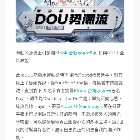
聯動芭莎男士引領潮
Klook 台新gogo卡
水 付與OOTD全
新界說
此次DOU勢潮水運動從時下賤行的ootd標簽進手，對其
停止了從頭界說。從“Outfit of the輪，每集城市持續裁
減，直到剩下 5 名參賽者挑釁
Klook 台新gogo卡
五名
Day”，轉化為“Outfit of the Do主題：堅持正向心態，
綻放光線。uyin”，寄意
Klook 中信line pay卡
著在抖音
平臺上可以衝破日常生涯的限制，不需求被外人的目光
所禁錮，可以縱情展現真正服從心坎的潮水立場，讓Z世
代的時髦喜好者們，展示出更真正的和更自我的潮水作
風。