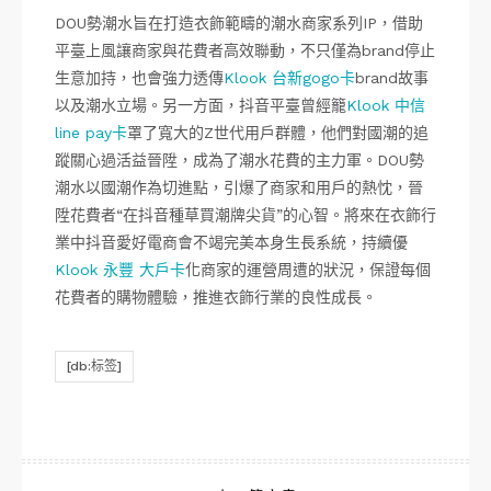
DOU勢潮水旨在打造衣飾範疇的潮水商家系列IP，借助
平臺上風讓商家與花費者高效聯動，不只僅為brand停止
生意加持，也會強力透傳
Klook 台新gogo卡
brand故事
以及潮水立場。另一方面，抖音平臺曾經籠
Klook 中信
line pay卡
罩了寬大的Z世代用戶群體，他們對國潮的追
蹤關心過活益晉陞，成為了潮水花費的主力軍。DOU勢
潮水以國潮作為切進點，引爆了商家和用戶的熱忱，晉
陞花費者“在抖音種草買潮牌尖貨”的心智。將來在衣飾行
業中抖音愛好電商會不竭完美本身生長系統，持續優
Klook 永豐 大戶卡
化商家的運營周遭的狀況，保證每個
花費者的購物體驗，推進衣飾行業的良性成長。
[db:标签]