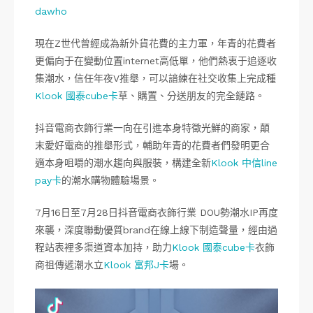
dawho
現在Z世代曾經成為新外貨花費的主力軍，年青的花費者
更偏向于在變動位置internet高低單，他們熱衷于追逐收
集潮水，信任年夜V推舉，可以諳練在社交收集上完成種
Klook 國泰cube卡
草、購置、分送朋友的完全鏈路。
抖音電商衣飾行業一向在引進本身特徵光鮮的商家，顛
末愛好電商的推舉形式，輔助年青的花費者們發明更合
適本身咀嚼的潮水趨向與服裝，構建全新
Klook 中信line
pay卡
的潮水購物體驗場景。
7月16日至7月28日抖音電商衣飾行業 DOU勢潮水IP再度
來襲，深度聯動優質brand在線上線下制造聲量，經由過
程站表裡多渠道資本加持，助力
Klook 國泰cube卡
衣飾
商祖傳遞潮水立
Klook 富邦J卡
場。