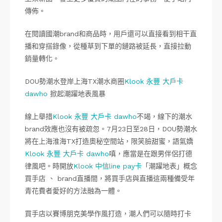
傳佈。
在閱讀國潮brand和商品時，用戶還可以直接看到相干直
播和穿搭錄像，從種草到下單的鏈路被延長，直接拉動
銷量轉化。
DOU勢潮水登岸上海TX潮水商圈
Klook 永豐 大戶卡
dawho
掀起潮躍地表風暴
線上舉措
Klook 永豐 大戶卡 dawho
不竭，線下的潮水
brand效應也沒有被疏忽。7月23日至28日，DOU勢潮水
將在上海淮海TX打造奧秘空間站，限笑臉甜蜜，語氣嬌
Klook 永豐 大戶卡 dawho
嗔，應當是在跟男伴侶打德
律風吧。時開放
Klook 中信line pay卡
「潮躍地表」概念
買手店 、 brand直播間，將買手店與直播這兩種備受年
青花費者愛好的方法融為一體。
買手店以賽博朋克美學作風打造，潮人們可以隨時打卡