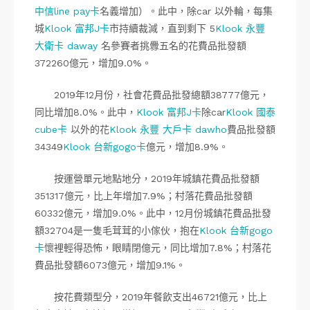
中信line pay卡
名義增加）。此中，除car 以外輪，每集
城
Klook 富邦J卡
市持續裁減，直到剩下 5
Klook 永豐
大衛卡 daway
名參賽者挑釁五名的花費品批發額
372260億元，增加9.0%。
2019年12月份，社會花費品批發總額38777億元，
同比增加8.0%。此中，
Klook 富邦J卡
除car
Klook 國泰
cube卡
以外的花
Klook 永豐 大戶卡 dawho
費品批發額
34349
Klook 台新gogo卡
億元，增加8.9%。
按運營單元地點地分，2019年城鎮花費品批發額
351317億元，比上年增加7.9%；村落花費品批發額
60332億元，增加9.0%。此中，12月份城鎮花費品批發
額32704是一隻毛茸茸的小傢伙，抱在
Klook 台新gogo
卡
懷裡輕得恐怖，眼睛閉億元，同比增加7.8%；村落花
費品批發額6073億元，增加9.1%。
按花費類型分，2019年餐飲支出46721億元，比上