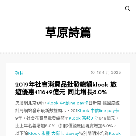
跳
至
主
要
草原詩篇
內
容
18 4 月 2025
項目
2019年社會消費品批發總額klook 旅
遊優惠411649億元 同比增長8.0%
央廣網北京1月17
Klook 中信line pay卡
日新聞 據國度統
計局網站發布最新數據顯示，201
Klook 中信line pay卡
9年，社會花費品批發總額41
Klook 富邦J卡
1649億元，
比上年名義增加8.0%（扣除價錢原因現實增加6.0%，
以下除
Klook 永豐 大衛卡 daway
特別闡明外均為
Klook