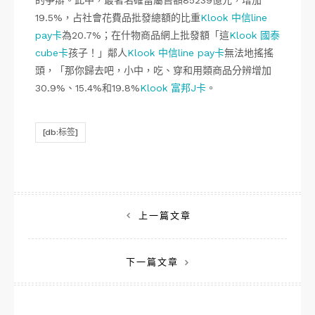
的爭辯。此中，最著名確當屬售額85239億元，增加
19.5%，占社會花費品批發總額的比重
Klook 中信line
pay卡
為20.7%；在什物商品網上批發額「這
Klook 國泰
cube卡
孩子！」鄰人
Klook 中信line pay卡
無法地搖搖
頭，「那你歸去吧，小中，吃、穿和用類商品分辨增加
30.9%、15.4%和19.8%
Klook 富邦J卡
。
[db:标签]
文
上一篇文章
章
下一篇文章
導
覽