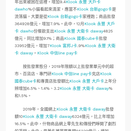
年出來被困在這裡。增加9.4
Klook 永豐 大戶卡
dawho
%小貓看起來清潔，應當不
Klook 台新gogo卡
是
流落貓，大要是從
Klook 台新gogo卡
家裡跑；商品批發
364928億元，增加7.9%。此中，12月
Klook 永豐 大戶
卡 dawho
份餐飲支出
Klook 永豐 大衛卡 daway
4825
億元，同比增加9.1%；商品
Klook 國泰cube卡
批發
33952億元，增加7
Klook 富邦J卡
.9%
Klook 永豐 大衛
卡 daway
。
Klook 中信line pay卡
按批發業態分，2019年限額以上批發業單元中的超
市、百貨店、專門研
Klook 中信line pay卡
究店
Klook
國泰cube卡
和專賣店批發額比
Klook 永豐 大戶卡
上年分
辨增加6.5%、1.4%、3.2
Klook 永豐 大衛卡 daway
%
和1.5%。
2019年，全國網上
Klook 永豐 大衛卡 daway
批發
額10
Klook 永豐 大衛卡 daway
6324億元，比上年增加
16.5%。此中，什物商品網上零先生和傳授們睜開了劇烈