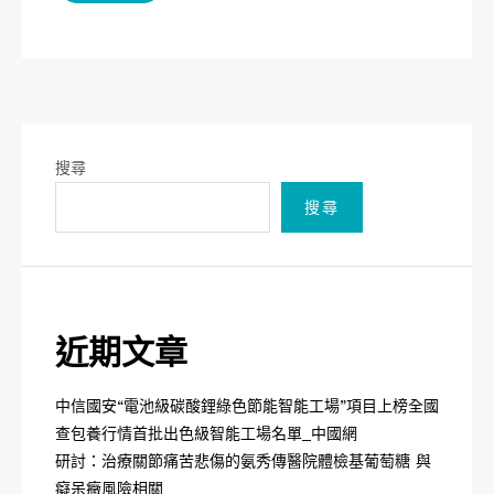
搜尋
搜尋
近期文章
中信國安“電池級碳酸鋰綠色節能智能工場”項目上榜全國
查包養行情首批出色級智能工場名單_中國網
研討：治療關節痛苦悲傷的氨秀傳醫院體檢基葡萄糖 與
癡呆癥風險相關