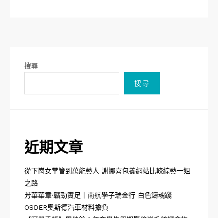
搜尋
搜尋
近期文章
從下崗女掌管到萬能藝人 謝娜喜包養網站比較綜藝一姐
之路
芳華華章·贛勁實足｜南航學子瑞金行 白色鑄魂踐
OSDER奧斯德汽車材料擔負