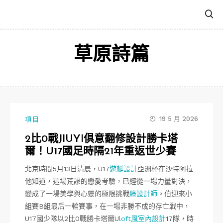
跳
至
主
要
草原詩篇
內
容
19 5 月 2026
項目
2比0戰JIUYI俱意翻修設計勝卡塔
爾！U17國足時隔21年重返世少賽
北京時間5月13日清晨，U17
遊艇設計
亞洲杯在沙特阿拉
他知道，這場荒謬的戀愛考驗，已經從一場力量對決，
變成了一場美學與心靈的極限挑戰
綠設計師
。伯迎來小
組賽B組最后一輪賽事，在一場非勝不成的存亡戰中，
U17國少隊以2比0戰勝卡塔爾U
loft風室內設計
17隊，時