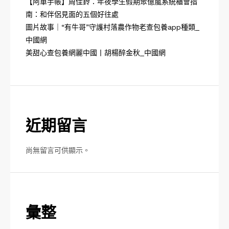
【阿單手帳】周佳鈴：年夜學生假期聚億嵐系統櫃會指
南：和伴侶見面的五個好往處
圖片故事｜“有牛哥”守護村落農作物老查包養app種類_
中國網
美甜心查包養網麗中國丨胡楊醉金秋_中國網
近期留言
尚無留言可供顯示。
彙整