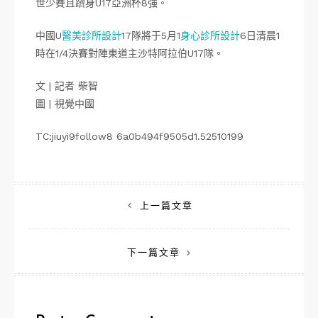
世少賽且躋身U17亞洲杯8強。
中國U
醫美診所設計
17隊將于5月1
身心診所設計
6日清晨1
時在1/4決賽對陣東道主沙特阿拉伯U17隊。
文 | 記者 柴智
圖 | 視覺中國
TC:jiuyi9follow8 6a0b494f9505d1.52510199
文
上一篇文章
章
下一篇文章
導
覽