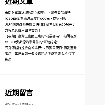
近期文章
未開封蜜雪冰城飲料內有甲由，消費者請求賠
1OSDER奧斯德汽車零件000元，商家回應→
JIUYI俱意翻修設計華珠教師團隊表態第30屆差分
方程及其應用國際會議！
【視頻】臺灣三山國王廟的“流量密碼”：揭陽祖廟
OSDER奧斯德汽車零件的“正統認證”
云秀傳醫院巡檢南省舉行“世界孤單癥日”關愛運動
張店：當局向前一個步森和診所疫苗驟 助企停工
復產
近期留言
尚無留言可供顯示。