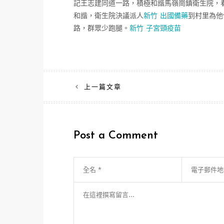
記王志建同道一路，積極和諧馬嶺崗鎮衛生院，
和諧，衛生院決議派人
新竹 出國備藥
到村里為他
路，群眾少跑腿。
新竹 子宮頸疫苗
文
上一篇文章
章
導
Post a Comment
覽