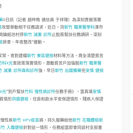
問
藥
0日訊（記者 趙梓皓 通信員 于祥理）為深刻貫徹落實
檢
攻堅舉動相干任務請求，近日，菏
新竹 職業醫學科
澤市
嶺崗鎮紙坊村停
新竹 減重 診所
止脫貧幫扶任務調研，深刻
檢
排查、年夜整改”運動。
家常、查對建檔
新竹 東區健檢
材料等方法，周全清楚貧苦
竹科X光
查政策落實情形，激勵貧苦戶加強脫
新竹 職業醫
竹 減重 診所
森和診所
強，早日
新竹 出國備藥
完
安慎 健檢
X光
”到戶幫扶
竹科 慢性病診所
任務手冊》，當真填
安慎
貧情形
供膳健檢
、住房和飲水平安保證情形、殘疾人保證
有慢性疾
新竹 HPV疫苗
病，持久服藥給他
新竹 在職體檢
新
新竹 入職健檢
針對這一情形，任務組當即會同該村支部書