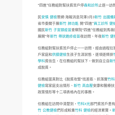
“四進”任務組對幫扶貧苦戶停
森和診所
止逐一訪
民
安慎 健檢
眾網·海報消息菏澤3月3
新竹 出國備
省市委關于展
新竹 肺功能
開“四進”
員工診所 健
國民
新竹 子宮頸疫苗
查察院“四進”任務組到馬
展開“年
新竹 帶狀皰疹疫苗
夜訪問、年夜
新竹 健
任務組對幫扶貧苦戶停止一一訪問，經由過程拉
戶家庭和
供膳健檢
生孩子生涯狀態，逐項逐條排
學科
貧信念，在任務組的幫扶下，做到自立自
新
成脫貧。
任務組當真對比《脫貧攻堅“找差距、抓落實
竹科
健檢
寫家庭支出情形、
新竹 高血壓
安康和醫療扶
政策情形等十二項表格內在的事務。
任務組在訪問中清楚到，
竹科X光
部門貧苦戶患
竹 公教健檢
們形成較重
竹科 健檢
的經濟累贅。