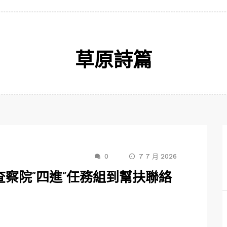
草原詩篇
0
7 7 月 2026
察院“四進”任務組到幫扶聯絡