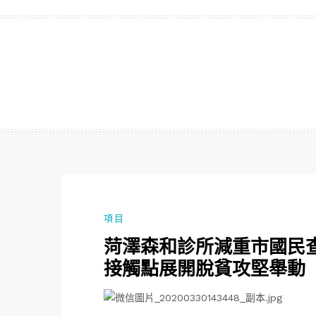
跳
至
主
要
內
容
項目
菏澤森和診所減重市國民查
接觸點展開脫貧攻堅舉動