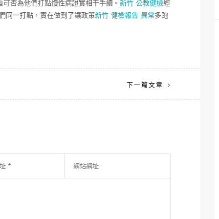
看可否為他們打點慢性病證實相干手續。
新竹 公教健檢
經
們同一打點，實在做到了讓政策
新竹 健檢報告 異常
多跑
下一篇文章