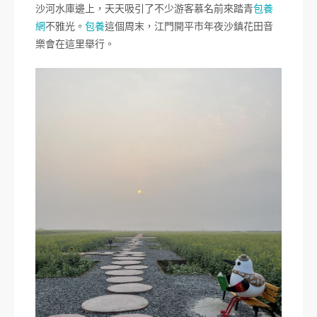
沙河水庫邊上，天天吸引了不少游客慕名前來踏青
包養
網
不雅光。
包養
這個周末，江門開平市年夜沙鎮花田音
樂會在這里舉行。