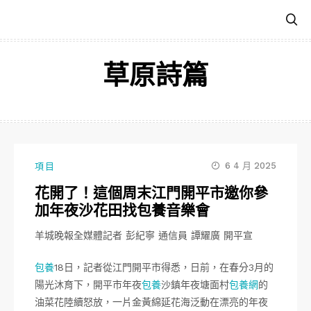
跳
至
主
要
草原詩篇
內
容
6 4 月 2025
項目
花開了！這個周末江門開平市邀你參
加年夜沙花田找包養音樂會
羊城晚報全媒體記者 彭紀寧 通信員 譚耀廣 開平宣
包養
18日，記者從江門開平市得悉，日前，在春分3月的
陽光沐育下，開平市年夜
包養
沙鎮年夜塘面村
包養網
的
油菜花陸續怒放，一片金黃綿延花海泛動在漂亮的年夜