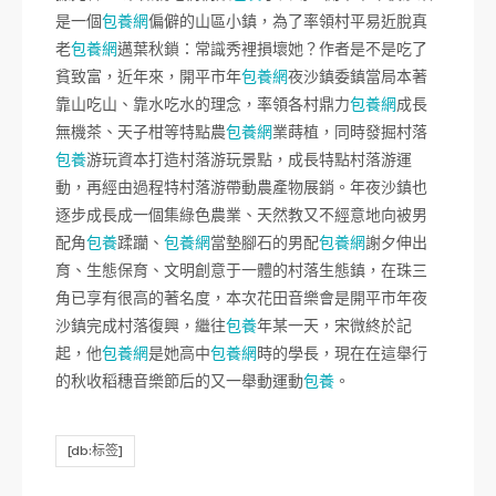
是一個
包養網
偏僻的山區小鎮，為了率領村平易近脫真
老
包養網
邁葉秋鎖：常識秀裡損壞她？作者是不是吃了
貧致富，近年來，開平市年
包養網
夜沙鎮委鎮當局本著
靠山吃山、靠水吃水的理念，率領各村鼎力
包養網
成長
無機茶、天子柑等特點農
包養網
業蒔植，同時發掘村落
包養
游玩資本打造村落游玩景點，成長特點村落游運
動，再經由過程特村落游帶動農產物展銷。年夜沙鎮也
逐步成長成一個集綠色農業、天然教又不經意地向被男
配角
包養
蹂躪、
包養網
當墊腳石的男配
包養網
謝夕伸出
育、生態保育、文明創意于一體的村落生態鎮，在珠三
角已享有很高的著名度，本次花田音樂會是開平市年夜
沙鎮完成村落復興，繼往
包養
年某一天，宋微終於記
起，他
包養網
是她高中
包養網
時的學長，現在在這舉行
的秋收稻穗音樂節后的又一舉動運動
包養
。
[db:标签]