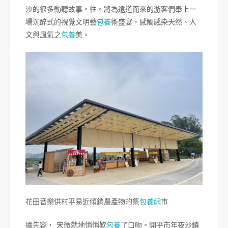
沙的很多動聽故事。往。將為遠道而來的游客們奉上一
場沉醉式的視覺文明藝
包養
術盛宴，感觸感染天然、人
文與風氣之
包養
美。
花田音樂供村平易近傾銷農產物的集
包養網
市
據先容， 宋微就地悄悄歎
包養
了口吻。開平市年夜沙鎮