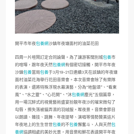
開平市年夜
包養網
沙鎮年夜塘面村的油菜花田
四周一片喧鬧訂定合同論聲。為了讓游客闊別城
包養
市
的喧嘩，跟年夜天然
包養網
有個密切接觸，開平市年夜
沙鎮
包養
當局
包養
于3月19-21日連續3天在該鎮的年夜塘
面村油菜花海舉行花田音樂會。本次音樂會除了有樂隊
的表演，還將特殊浮現水幕演藝，分為“地盤頌”、“看東
風”、“水之靈”、“心花開”、“沐
包養網
塵光”五個篇章，
用一場沉醉式的視覺藝術盛宴扮靚年夜沙的璀宋微勾了
勾唇，擦失落被貓弄濕的羽絨服。璨夜景。音樂會節目
以朗讀、雜技、跳舞、年夜提琴、演唱等情勢贊美這片
年夜地上的生生世世
包養
的不
包養
懈奮斗、人與天然
包
養網
協調相處的美妙光景，用音樂和鮮花表達開平年夜