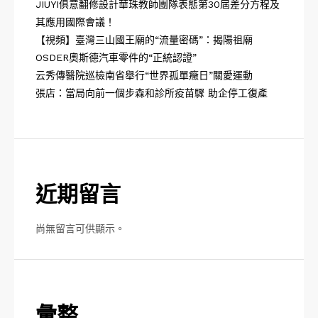
JIUYI俱意翻修設計華珠教師團隊表態第30屆差分方程及
其應用國際會議！
【視頻】臺灣三山國王廟的“流量密碼”：揭陽祖廟
OSDER奧斯德汽車零件的“正統認證”
云秀傳醫院巡檢南省舉行“世界孤單癥日”關愛運動
張店：當局向前一個步森和診所疫苗驟 助企停工復產
近期留言
尚無留言可供顯示。
彙整