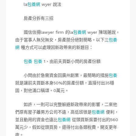
la
包養網
wyer 說法
房產分拆有三招
國信信揚lawyer firm 的la
包養網
wyer 陳瑞蓮說，
由于當事人無兒無女，房產朋分絕對簡略，以下三
包養
網
種方式可以處理因新政帶來的新題目：
包養
包養
1、由前夫買斷小閆的房產份額
小閆由於急需資金回廣州創業，最簡略的措施
包養
就是讓前夫買斷本身50%的房產份額，直接付出35穩
固，對他滿口稱頌。0萬元。
如許，一則可以完整躲避新政帶來的影響，二來他
們原有屋子離男方公司不遠，高低班很是
包養網
便利，
並且動用的資金也遠比
包養網
從頭買新房要付出的560
萬元少，假如從頭買房，還得付出各類稅費，開支更年
夜。