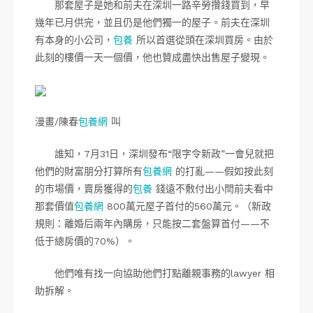
那套屋子是她和前夫在深圳一路辛勞攢錢買到，早
幾年已月供完，並且仍是他們獨一的屋子。前夫在深圳
有本身的小公司，
包養
所以首選從頭在深圳買房。由於
此刻的樓價一天一個價，他也贊成盡快出售屋子變現。
漫畫/陳春
包養網
叫
誰知，7月31日，深圳發布“限字令新政”一會兒就把
他們的財富朋分打算所有
包養網
的打亂——假如按此刻
的市場價，賣房獲得的
包養
錢遠不敷付出小閆前夫看中
那套價值
包養網
800萬元屋子首付的560萬元。（新政
規則：離婚后兩年內購房，只能按二套盤算首付——不
低于總房價的70%）。
他們唯有找一向協助他們打點離親事務的lawyer 相
助拆解。