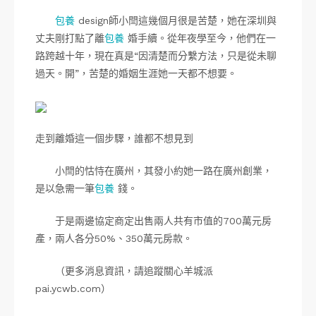
包養
design師小閆這幾個月很是苦楚，她在深圳與
丈夫剛打點了離
包養
婚手續。從年夜學至今，他們在一
路跨越十年，現在真是“因清楚而分繫方法，只是從未聊
過天。開”，苦楚的婚姻生涯她一天都不想要。
走到離婚這一個步驟，誰都不想見到
小閆的怙恃在廣州，其發小約她一路在廣州創業，
是以急需一筆
包養
錢。
于是兩邊協定商定出售兩人共有市值的700萬元房
產，兩人各分50%、350萬元房款。
（更多消息資訊，請追蹤關心羊城派
pai.ycwb.com）