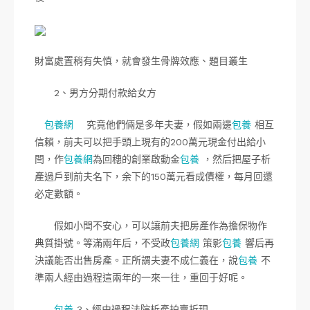
財富處置稍有失慎，就會發生骨牌效應、題目叢生
2、男方分期付款給女方
包養網
究竟他們倆是多年夫妻，假如兩邊
包養
相互
信賴，前夫可以把手頭上現有的200萬元現金付出給小
閆，作
包養網
為回穗的創業啟動金
包養
，然后把屋子析
產過戶到前夫名下，余下的150萬元看成債權，每月回還
必定數額。
假如小閆不安心，可以讓前夫把房產作為擔保物作
典質掛號。等滿兩年后，不受政
包養網
策影
包養
響后再
決議能否出售房產。正所謂夫妻不成仁義在，說
包養
不
準兩人經由過程這兩年的一來一往，重回于好呢。
包養
3、經由過程法院析產拍賣折現