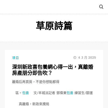
跳
至
主
要
草原詩篇
內
容
4 3 月 2025
項目
深圳新政喜包養網心得一出，真離婚
房產朋分即告吹？
離婚后再買房，不是你想點都得
區。
包養
文/羊城派記者 鄧偉東
包養
練習生/鄒運
真離婚，新政來攪局