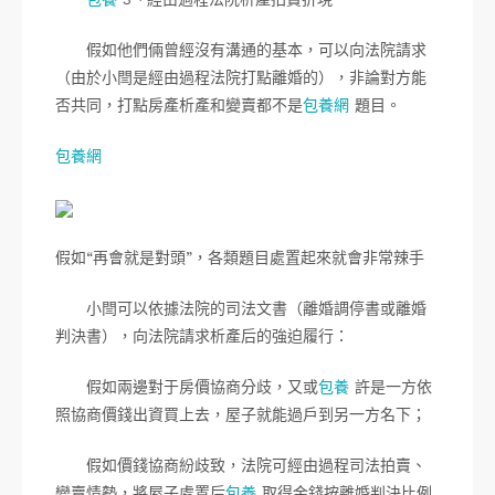
假如他們倆曾經沒有溝通的基本，可以向法院請求
（由於小閆是經由過程法院打點離婚的），非論對方能
否共同，打點房產析產和變賣都不是
包養網
題目。
包養網
假如“再會就是對頭”，各類題目處置起來就會非常辣手
小閆可以依據法院的司法文書（離婚調停書或離婚
判決書），向法院請求析產后的強迫履行：
假如兩邊對于房價協商分歧，又或
包養
許是一方依
照協商價錢出資買上去，屋子就能過戶到另一方名下；
假如價錢協商紛歧致，法院可經由過程司法拍賣、
變賣情勢，將屋子處置后
包養
取得金錢按離婚判決比例