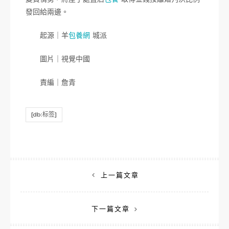
發回給兩邊。
起源｜羊
包養網
城派
圖片｜視覺中國
責編｜詹青
[db:标签]
文
上一篇文章
章
下一篇文章
導