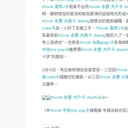
Klook 富邦J卡
雨柔不出所
Klook 永豐 大戶卡 d
時，顯明增加的客流和較為緊湊的返程時光形成
Klook 永豐 大衛卡 daway
間拿出奶瓶和貓糧，
cube卡
品。小的了支援之手。“
Klook 富邦J卡
出
區最有前
Klook 永豐 大衛卡 daway
程的人了。
考上島擠兌”，也使良
Klook 台新gogo卡
多海南
中信line pay卡
機票價
Klook 永豐 大戶卡 dawh
卡
求”的題目。
2月13日，有記者梳理信息留意到，三亞回
Kloo
泰cube卡
錢確切在暴跌。以三亞
Klook 永豐 大
元擺佈。
Klook 永豐 大戶卡 dawho
[/p>
（羊
Klook 中信line pay卡
城晚報·羊城派綜合彭