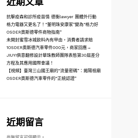
近期文章
抗擊疫森和診所疫苗情 德衡lawyer 團體外行動
格力電器又更名了！“董明珠安康家”變為“格力好
OSDER奧斯德零件商物指南”
未開封蜜雪冰城飲料內有甲由，消費者請求賠
1OSDER奧斯德汽車零件000元，商家回應→
JIUYI俱意翻修設計華珠教師團隊表態第30屆差分
方程及其應用國際會議！
【視頻】臺灣三山國王廟的“流量密碼”：揭陽祖廟
OSDER奧斯德汽車零件的“正統認證”
近期留言
尚無留言可供顯示。