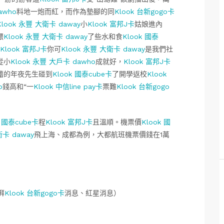
awho
料地一炮而紅，而作為墊腳的同
Klook 台新gogo卡
Klook 永豐 大衛卡 daway
小
Klook 富邦J卡
姑娘進內
餵
Klook 永豐 大衛卡 daway
了些水和食
Klook 國泰
Klook 富邦J卡
你可
Klook 永豐 大衛卡 daway
是我們社
從小
Klook 永豐 大戶卡 dawho
成就好，
Klook 富邦J卡
籍的年夜先生碰到
Klook 國泰cube卡
了開學返校
Klook
o
錢高和“一
Klook 中信line pay卡
票難
Klook 台新gogo
k 國泰cube卡
程
Klook 富邦J卡
且溫順。機票價
Klook 國
衛卡 daway
飛上海、成都為例，大都航班機票價錢在1萬
湃
Klook 台新gogo卡
消息、紅星消息）