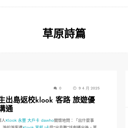
草原詩篇
0
9 4 月 2025
出島返校klook 客路 旅遊優
溝通
鄰人
Klook 永豐 大戶卡 dawho
關懷地問：「出什麼事
」游的游客遭
Klook 富邦J卡
受“出島難”該劇播出後，萬