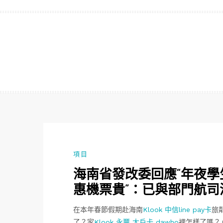
跳
至
主
要
內
容
項目
海南省發改委回應“年夜學生
惠機票貴”：已與部門航司
在本年春節假期赴海南
Klook 中信line pay卡
旅
了？家
Klook 永豐 大戶卡 dawho
裡怎樣了嗎？