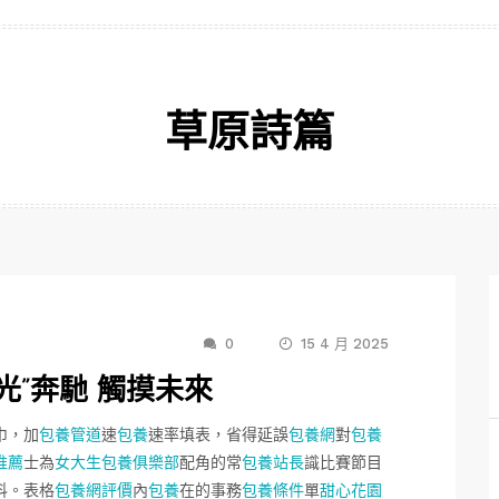
草原詩篇
0
15 4 月 2025
光”奔馳 觸摸未來
巾，加
包養管道
速
包養
速率填表，省得延誤
包養網
對
包養
推薦
士為
女大生包養俱樂部
配角的常
包養站長
識比賽節目
抖。表格
包養網評價
內
包養
在的事務
包養條件
單
甜心花園