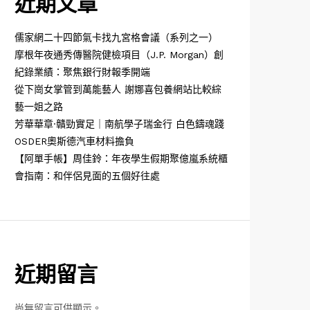
近期文章
儒家網二十四節氣卡找九宮格會議（系列之一）
摩根年夜通秀傳醫院健檢項目（J.P. Morgan）創
紀錄業績：聚焦銀行財報季開端
從下崗女掌管到萬能藝人 謝娜喜包養網站比較綜
藝一姐之路
芳華華章·贛勁實足｜南航學子瑞金行 白色鑄魂踐
OSDER奧斯德汽車材料擔負
【阿單手帳】周佳鈴：年夜學生假期聚億嵐系統櫃
會指南：和伴侶見面的五個好往處
近期留言
尚無留言可供顯示。