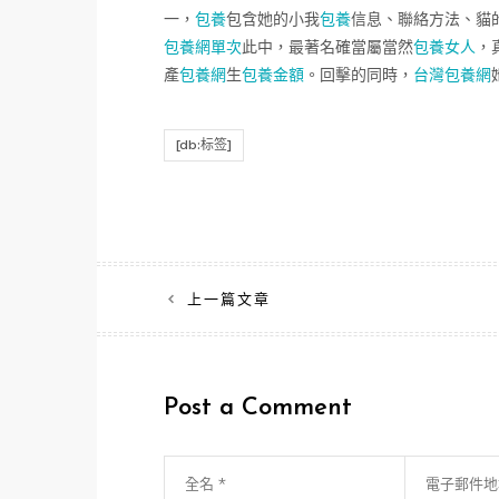
一，
包養
包含她的小我
包養
信息、聯絡方法、貓
包養網單次
此中，最著名確當屬當然
包養女人
，
產
包養網
生
包養金額
。回擊的同時，
台灣包養網
[db:标签]
文
上一篇文章
章
導
Post a Comment
覽