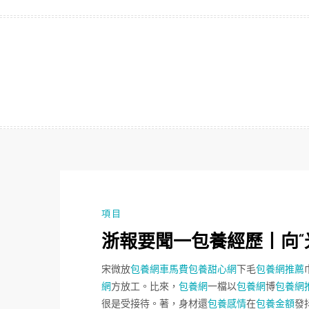
跳
至
主
要
內
容
項目
浙報要聞一包養經歷丨向“
宋微放
包養網車馬費
包養甜心網
下毛
包養網推薦
網
方放工。比來，
包養網
一檔以
包養網
博
包養網
很是受接待。著，身材還
包養感情
在
包養金額
發