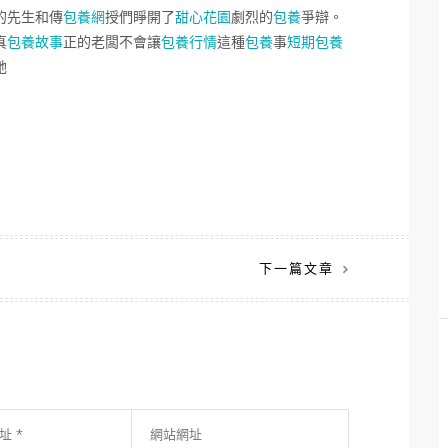
的先生和傳
包養網
授們睜開了
甜心花園
劇烈的
包養
爭辯。
真
包養故事
正的老闆不會讓
包養行情
這種
包養
事
短期包養
她
下一篇文章