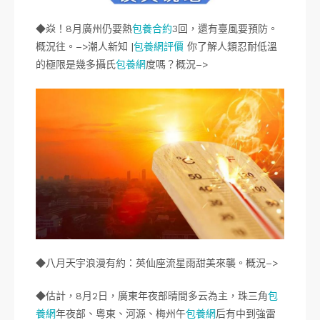
◆焱！8月廣州仍要熱
包養合約
3回，還有臺風要預防。
概況往。–>潮人新知 |
包養網評價
你了解人類忍耐低溫
的極限是幾多攝氏
包養網
度嗎？概況–>
◆八月天宇浪漫有約：英仙座流星雨甜美來襲。概況–>
◆估計，8月2日，廣東年夜部晴間多云為主，珠三角
包
養網
年夜部、粵東、河源、梅州午
包養網
后有中到強雷