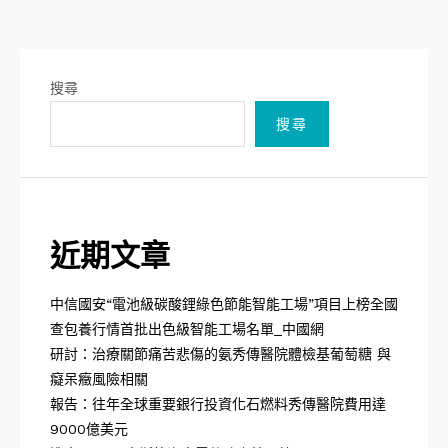
搜尋
搜尋
近期文章
中信國安“電池級碳酸鋰綠色節能智能工場”項目上榜全國
查包養行情首批出色級智能工場名單_中國網
研討：治療關節痛苦悲傷的氨秀傳醫院體檢基葡萄糖 與
癡呆癥風險相關
報告：往年全球重要銀行投資化石燃料秀傳醫院費用達
9000億美元