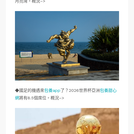
月亮灣。概況–>
◆國足的機遇來
包養app
了？2026世界杯亞洲
包養甜心
網
將有8.5個席位。概況–>