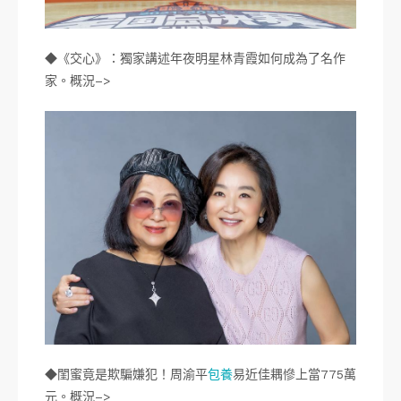
◆《交心》：獨家講述年夜明星林青霞如何成為了名作
家。概況–>
◆閨蜜竟是欺騙嫌犯！周渝平
包養
易近佳耦慘上當775萬
元。概況–>