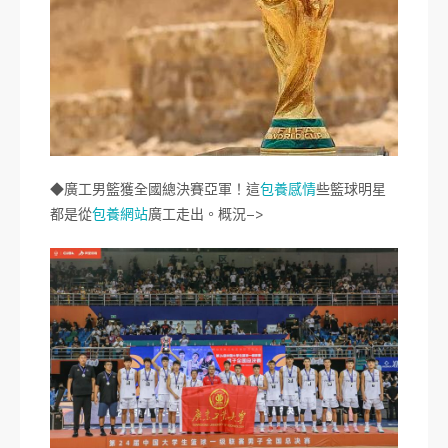
◆廣工男籃獲全國總決賽亞軍！這
包養感情
些籃球明星
都是從
包養網站
廣工走出。概況–>