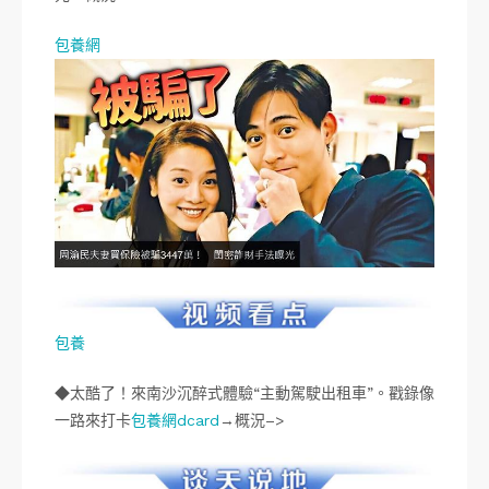
包養網
包養
◆太酷了！來南沙沉醉式體驗“主動駕駛出租車”。戳錄像
一路來打卡
包養網dcard
→概況–>