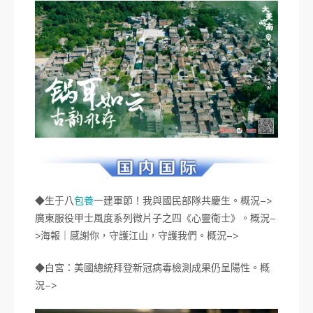
◆生于八
包養
一建軍節！我與國民部隊共慶生。概況–>
廣東服役甲士風度系列微片子之四《心靈衛士》。概況–
>海報｜感謝你，守護江山，守護我們。概況–>
◆白宮：美國總統拜登新冠病毒檢測成果仍呈陽性。概
況–>