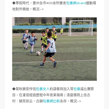
◆寒假時代，惠州全市400余所黌舍
包養網dcard
運動場
地對外開放。概況–>
◆葉秋鎖受伴侶
包養女人
約請餐與加入常
包養
識比賽節
目，在灌音經過歷程中年夜美嶺南 | 清遠佛岡上岳古
村：鍋耳如云，古韻
包養網比較
永存。概況–>