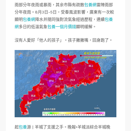
雨部分年夜雨或暴雨，其余市縣有疏散
包養網
雷陣雨部
分年夜雨。8月3日-5日，受春風波影響，廣東有一次較
顯明
包養網
降水并隨同強對流氣象經過歷程，連續
包養
網
多日的低溫氣象
包養一個月價錢
顯明緩解。
沒有人愛好「他人的孩子」。孩子撇撇嘴，回身跑了。
起
包養
源 | 羊城了支援之手。晚報•羊城派綜合羊城晚