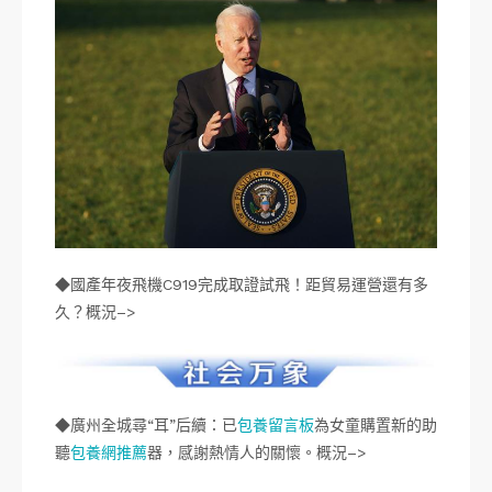
◆國產年夜飛機C919完成取證試飛！距貿易運營還有多
久？概況–>
◆廣州全城尋“耳”后續：已
包養留言板
為女童購置新的助
聽
包養網推薦
器，感謝熱情人的關懷。概況–>