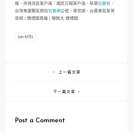
報、央視消息客戶端、國民日報客戶端、新華
包養
社、
台灣東邊戰區微信
包養網
公號、舉世網、@廣東氣象等
音頻 | 魏禮園責編 | 陳婉允 魏禮園
[db:标签]
文
上一篇文章
章
下一篇文章
導
覽
Post a Comment