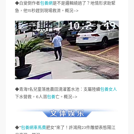
◆白叟倒作者
包養網
是不是邏輯繞過了？地情形求助緊
急，他15秒趕到現場救濟。概況–>
◆青海1名兒童落進農田澆灌蓄水池：支屬陸續
包養女人
下水營救，6人溺
包養
亡。概況–>
◆“
包養網車馬費
肥女”來了！許鴻飛23件雕塑表態陽江