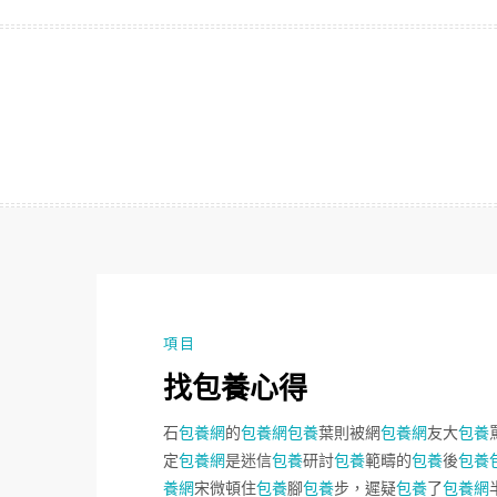
跳
至
主
要
內
容
項目
找包養心得
石
包養網
的
包養網
包養
葉則被網
包養網
友大
包養
定
包養網
是迷信
包養
研討
包養
範疇的
包養
後
包養
養網
宋微頓住
包養
腳
包養
步，遲疑
包養
了
包養網