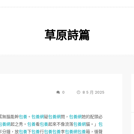
草原詩篇
0
8 5 月 2025
罵無腦能幹
包養
。
包養網
疑
包養網
問，
包養網
她的配頭必
包養網
起之秀。
包養
看
包養
起來不像流落
包養網
貓。」
包
半分鐘，放
包養
下
包養
行
包養
包養
李
包養網
包養
箱，循聲