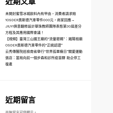
近期文章
未開封蜜雪冰城飲料內有甲由，消費者請求賠
1OSDER奧斯德汽車零件000元，商家回應→
JIUYI俱意翻修設計華珠教師團隊表態第30屆差分
方程及其應用國際會議！
【視頻】臺灣三山國王廟的“流量密碼”：揭陽祖廟
OSDER奧斯德汽車零件的“正統認證”
云秀傳醫院巡檢南省舉行“世界孤單癥日”關愛運動
張店：當局向前一個步森和診所疫苗驟 助企停工
復產
近期留言
尚無留言可供顯示。