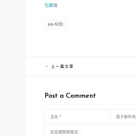
包養
找
[db:标签]
文
上一篇文章
章
導
Post a Comment
覽