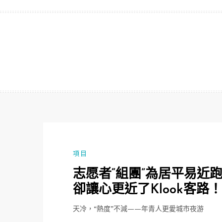
跳
至
主
要
內
容
項目
志愿者“組團”為居平易近
卻讓心更近了Klook客路！
天冷，“熱度”不減——年青人更愛城市夜游