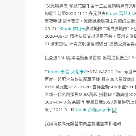
“又見噴鼻雪 傾聽花開”| 第十三屆蘿崗噴鼻雪文明
的最佳時節2020-11-17 多元與古
Klook 富邦J卡
晝夜暢游|樂享雙節，感觸感染廣東山與海的豪情202
09-21 “
Klook 信用卡
廣清城際”“新白廣城際”
2020-09-21 精準扶貧交出滿足答卷，廣州文旅
01 廣東首個“汗青文明游徑體驗日”運動受游客喜愛
比亞迪DM-i超等混動全球首發 虧電油耗低至3.8
T
Klook 永豐 大衛卡
OYOTA GAZOO Racin
百度一起配合首款量產車下線 具有無人駕駛效能2021-
19.99萬元起2021-01-20 吉祥全新SUV車型K
全新一代名圖預售13.58萬起 搭載1.5T動員機2021
2021-01-13 敢為礪行 春風日產2020銷量逆勢
來了2021-01-13
Klook 台新gogo卡
我國首顆高光譜營業衛星投進營業化運轉