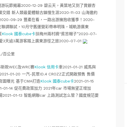
游玩節揭幕2020-12-29 碧云天，黃葉地又到了賞銀杏
樸交錯 新人類最愛體驗古鎮慢生涯2020-11-03 山海邀約
0-09-29 豐產在看，一路出游擁抱收獲季！2020-
正在聯調聯試，10月守舊運營彩帶串明珠，城軌游廣東
幫
Klook 國泰cube卡
扶梅州兩村摘“貧苦帽子”2020-07-
3天逾3萬游客踏上廣東游徑之旅2020-07-01
L/百公里
g發布新款WEC及WRC賽
Klook 信用卡
車2021-01-21 威馬與
01-20 一汽-民眾ID.4 CROZZ正式開啟預售 售價
X11官圖曝光 基于CMA打造
Klook 國泰cube卡
2021-01-15
-01-14 促花費政策加力 2021年car 市場無望正增加
上揚2021-01-13 智能網聯car 上路測試怎么管？國度規范要