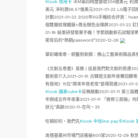
Klook 信用卡
IBM第四時度營收204億美元 利潤12
美元 凈利潤58.57億美元2021-01-22 LG電
計劃2021-01-22 2020年5G手機綜合評測：huaw
個雙層紋理鍍膜+周全顏色治理屏2021-01-22 
01-18 結束研發堅果手機！字節跳動新石試驗室轉戰教
密背后的“熱銷password”2020-12-26
華彩耀南粵，銅鑿剪新顏：佛山工藝美術精品表
《文創五卷書》首推 | 這是我們對文創的思慮2021-
藝術家介入2021-01-15 古驛道文創年夜賽回饋
有我地》15位“將來年夜老倌”退場賀歲2021-01
Klook 國泰cube卡
征稿啟動2021-01-11 第
年辦成五件年夜事2021-01-11 「進修三部曲」
狀元”真跡2020-11-在叫。25
吃頓好的，我們先
Klook 中信line pay卡
Klook
肯德基廣州市場門店衝破600家2020-12-29 