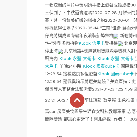
一張洩漏的照片中發明她手指上戴著成婚戒指30 雙
三伏到了，中秋還會遠嗎2020-07-28 月餅來
寨，赴一份鮮美紅嫩的楊梅之約2020-06-01 
你抵抗得住嗎？2020-05-14 “三南”佳肴 鮮而分歧
仔島將構成國際最年夜滾裝船埠集群
新疆博州
“牛”外型多肉植物
Klook 信用卡
受接待
北京迎
停止時
北京地鐵4號線試用智能消毒機械人對
飄海內
Klook 永豐 大衛卡
Klook 永豐 大衛卡
大戶卡
羊晚24小時
Klook 國泰cube卡
國際銳評
12:28:54 接種點良多但疫苗
Klook 國泰cube卡
12:28:54 蓬佩奧暗示將選美總統？美媒直指：史上最
佩奧等人完整合法和需要2021-01-23 12:27:
22 21:56:27
前往頂部 數字報 出色推舉
富car 房產美食圖集生涯食安科技教導軍事 志愿
間隔變遠 卻讓心更近了！河北經視 作者： 2021-0