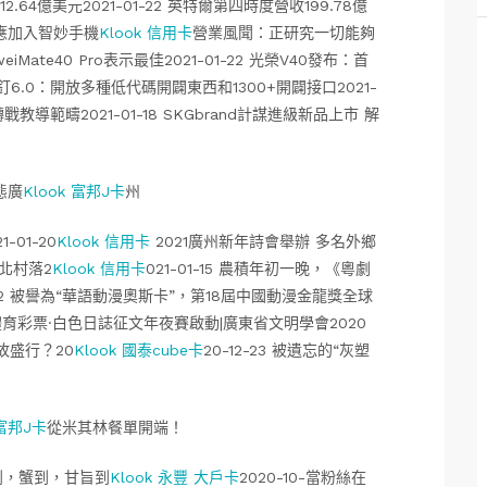
.64億美元2021-01-22 英特爾第四時度營收199.78億
子回應加入智妙手機
Klook 信用卡
營業風聞：正研究一切能夠
eiMate40 Pro表示最佳2021-01-22 光榮V40發布：首
釘釘6.0：開放多種低代碼開闢東西和1300+開闢接口2021-
導範疇2021-01-18 SKGbrand計謀進級新品上市 解
態廣
Klook 富邦J卡
州
01-20
Klook 信用卡
2021廣州新年詩會舉辦 多名外鄉
粵北村落2
Klook 信用卡
021-01-15 農積年初一晚，《粵劇
-12 被譽為“華語動漫奧斯卡”，第18屆中國動漫金龍獎全球
三屆體育彩票·白色日誌征文年夜賽啟動|廣東省文明學會2020
何故盛行？20
Klook 國泰cube卡
20-12-23 被遺忘的“灰塑
 富邦J卡
從米其林餐單開端！
秋到，蟹到，甘旨到
Klook 永豐 大戶卡
2020-10-當粉絲在