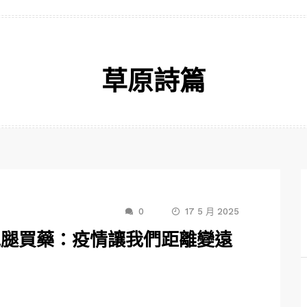
草原詩篇
0
17 5 月 2025
跑腿買藥：疫情讓我們距離變遠