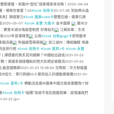
節連璧，來廣州“逛吃”請拿穩美食攻略！2020-09-24
鬥麗，哪款你會愛？20
Klook 信用卡
20-07-28 到始興水晶
【美食】顏值實力
Klook 國泰cube卡
雙雙在線，蘋果引誘
2020-05-07
Klook 永豐 大衛卡
金羊圖庫
廣州沙
：賽里木湖冰塊晶瑩剔透 好像鉆石
江蘇如皋：生肖
來2021年首場降雪
云南
Klook 台新gogo卡
昆明藝考
車廂消毒
熊貓戲雪萌萌噠
浙江湖州：傳統釀醋 噴鼻
消息排行榜
Klook 信用卡
Klook 富邦J卡
Klook 永豐
丨譚德塞的焦炙若何緩解？中國給出謎底2021-01-23
不敷！美國多個接種點封閉大批預定被撤消2021-01-23
差國務卿2021-01-23 12:28:54 交際部：中方制裁蓬
59 廣州從化：舉行跨越50人餐與加入的運動需報備2021-01-
Klook 富邦J卡
轉動消息廣州廣東中國文娛安康體育IT財
者
Klook 信用卡
“組團”為居平易近跑腿買藥：疫情讓我們
1-23 [p>