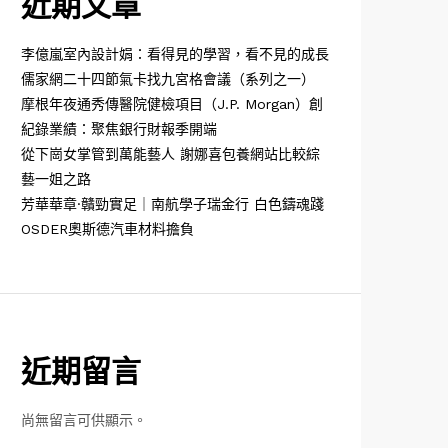
近期文章
李億嵐室內設計娟：看得見的學習，看不見的成長
儒家網二十四節氣卡找九宮格會議（系列之一）
摩根年夜通秀傳醫院健檢項目（J.P. Morgan）創
紀錄業績：聚焦銀行財報季開端
從下崗女掌管到萬能藝人 謝娜喜包養網站比較綜
藝一姐之路
芳華華章·贛勁實足｜南航學子瑞金行 白色鑄魂踐
OSDER奧斯德汽車材料擔負
近期留言
尚無留言可供顯示。