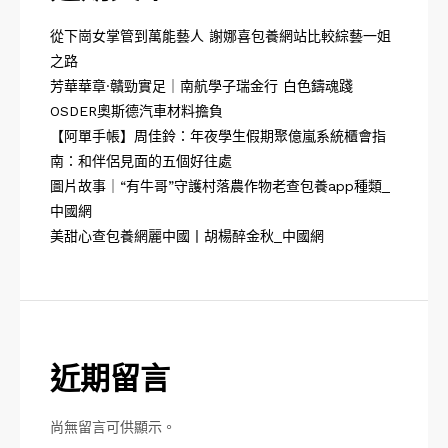
從下崗女掌管到萬能藝人 謝娜喜包養網站比較綜藝一姐
之路
芳華華章·贛勁實足｜南航學子瑞金行 白色鑄魂踐
OSDER奧斯德汽車材料擔負
【阿單手帳】周佳鈴：年夜學生假期聚億嵐系統櫃會指
南：和伴侶見面的五個好往處
圖片故事｜“有牛哥”守護村落農作物老查包養app種類_
中國網
美甜心查包養網麗中國丨胡楊醉金秋_中國網
近期留言
尚無留言可供顯示。