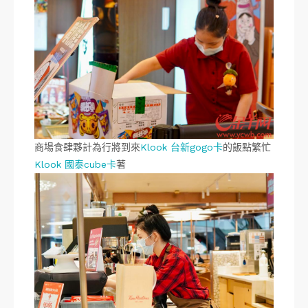
商場食肆夥計為行將到來
Klook 台新gogo卡
的飯點繁忙
Klook 國泰cube卡
著