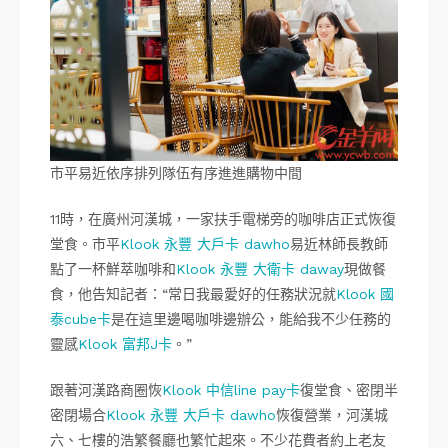
市平易近依序排列隊伍有序進進購物中間
11時，在廣州河漢城，一家扶手電梯旁的咖啡店正式恢復
堂食。市平
Klook 永豐 大戶卡 dawho
易近林師長教師
點了一杯鮮萃咖啡和
Klook 永豐 大衛卡 daway
現做餐
食，他告知記者：“常日我最愛好的任務狀況就
Klook 國
泰cube卡
是在這里邊喝咖啡邊辦公，能給我不少任務的
靈感
Klook 富邦J卡
。”
跟著河漢路商圈恢
Klook 中信line pay卡
復堂食、密閉半
密閉場合
Klook 永豐 大戶卡 dawho
恢復營業，河漢城
六、七樓的浩繁餐廳也繁忙起來。不少花費者約上老友