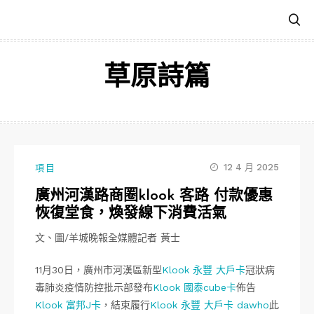
跳
至
主
要
草原詩篇
內
容
12 4 月 2025
項目
廣州河漢路商圈klook 客路 付款優惠
恢復堂食，煥發線下消費活氣
文、圖/羊城晚報全媒體記者 黃士
11月30日，廣州市河漢區新型
Klook 永豐 大戶卡
冠狀病
毒肺炎疫情防控批示部發布
Klook 國泰cube卡
佈告
Klook 富邦J卡
，結束履行
Klook 永豐 大戶卡 dawho
此