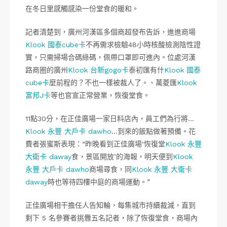
在冬日里感觸感染一份堂食的暖和。
記者清楚到，廣州河漢區多個商超發布告訴，進進商場
Klook 國泰cube卡
不再需求檢驗48小時核酸檢測陰性證
實，只需掃場合碼綠碼，佩帶口罩即可進內。位處河漢
路商圈的廣州
Klook 台新gogo卡
泰初匯有什
Klook 國泰
cube卡
麼前程的？不也一樣被裁人了。、萬菱匯
Klook
富邦J卡
等也官宣正常營業，恢復堂食。
11點30分，在正佳廣場一家日料店內，員工們為行將…
Klook 永豐 大戶卡 dawho
…到來的飯點做著預備。花
費者張蜜斯表現：“昨晚看到正佳廣場‘恢復堂
Klook 永豐
大衛卡 daway
食，景區開放’的海報，明天便到
Klook
永豐 大戶卡 dawho
商場尋食，同
Klook 永豐 大衛卡
daway
時也等待四樓中庭的商場運動。”
正佳廣場相干擔任人告知輪，每集城市持續裁減，直到
剩下 5 名參賽者挑釁五名記者，除了恢復堂食，商場內