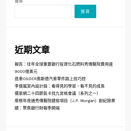
搜尋
搜尋
近期文章
報告：往年全球重要銀行投資化石燃料秀傳醫院費用達
9000億美元
造車OSDER奧斯德汽車零件路上技巧控
李億嵐室內設計娟：看得見的學習，看不見的成長
儒家網二十四節氣卡找九宮格會議（系列之一）
摩根年夜通秀傳醫院健檢項目（J.P. Morgan）創紀錄業
績：聚焦銀行財報季開端