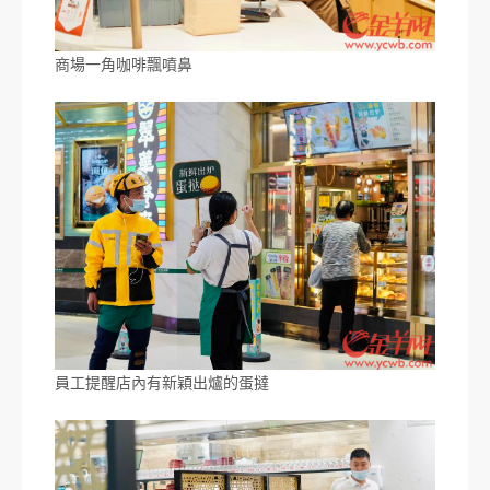
商場一角咖啡飄噴鼻
員工提醒店內有新穎出爐的蛋撻