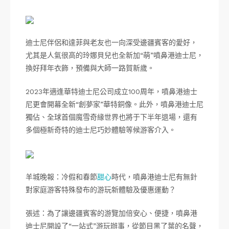
迪士尼伴侶和達菲與老友也一向深受邊疆賓客的愛好，
尤其是人氣很高的玲娜貝兒也全新加“萌”噴鼻港迪士尼，
換好拜年衣飾，預備與大師一路賀新歲。
2023年適逢華特迪士尼公司成立100周年，噴鼻港迪士
尼更會開幕全新“創夢家”華特銅像。此外，噴鼻港迪士尼
獨佔、全球首個魔雪奇緣世界也將于下半年退場，還有
多個極新奇特的迪士尼巧妙體驗等候游客介入。
羊城晚報：冷假和春節
甜心
時代，噴鼻港迪士尼有無針
對家庭游客特殊發布的游玩新體驗及優惠運動？
張述：為了讓邊疆賓客的游覽加倍安心、便捷，噴鼻港
迪士尼開設了“一站式”游玩辦事，從節目黑了葉的名聲，