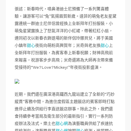
張述：新春時代，噴鼻港迪士尼預備了一系列驚喜體
驗，讓游客可以“兔”氣揚眉賀新歲。達菲的萌兔老友星黛
露連統一群迪士尼伴侶曾經換上全新拜年打扮服裝，小
萌兔星黛露換上了怒氣洋洋的小紅裙，帶著紅紅小扇，
連同初次以新春衣飾退場的新伴侶玲娜貝兒，將于美國
小鎮年
甜心
夜街向萌粉高興賀年；米奇與老友換
甜心
上
全新拜年打扮服裝，為賓客奉上新春祝願；財神高飛前
來報喜，祝游客步步高飛；米奇還將為大師再次帶來備
受接待的“We?Love?Mickey!”年夜街投影盛演。
近期，我們還在廣深港高鐵西九龍站建立了全新的“巧妙
縱貫”客務中間，為進住度假區主題飯店的賓客即時打點
進停止續及供給行李直送飯店辦事。除此之外，我們還
會持續參考當局及衛生部分的最新指引，實行一系列防
疫辦法及法式。樂土也
甜心網
為演藝職員供給了疾速抗
原檢測包，演藝職員將
甜心網
按期
甜心
檢測，追蹤關心