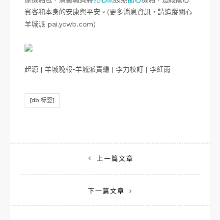
賓客和本身的安康與平安。(更多消息資訊，請追蹤關心
羊城派 pai.ycwb.com)
起源 | 羊城晚報•羊城派責編 | 李力校訂 | 李紅雨
[db:标签]
文
上一篇文章
章
下一篇文章
導
覽