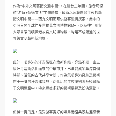
作為“中外文明藝術交通中間”，在曩昔三年間，旅發局深
耕“游玩+藝術文明”主題體驗，最新以及範圍最年夜的藝
術文明中間——西九文明區可供游客縱情摸索，此中的
亞洲首間全球性今世視覺文明博物館M+，以及往年剛與
大眾會晤的噴鼻港故宮文明博物館，均是不成錯過的世
界級文明藝術新地標。
此外，噴鼻港的汗青街區亦煥新進級，亮點不竭：由三
級汗青建筑活化而來的中環市井，已演變成噴鼻港首個
時髦、活氣的古代共享空間；作為集噴鼻港奇跡及藝術
館于一身的汗青建筑群，活化后的年夜館則將藝術融匯
于文明遺產中，帶來豐盛多彩的藝術展覽及扮演運動。
值得一提的是，最受游客愛好的噴鼻港經典景點連續新