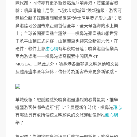
陳代謝，同時亦有更多新景點落戶噴鼻港，豐盛游客體
驗：噴鼻港迪士尼樂土“巧妙幻想城堡”煥新進級，游客可
體驗全新多媒體夜間城堡匯演“迪士尼星夢光影之旅”；噴
鼻港陸地公園帶來亞洲首個全年、全天候臨海的水上樂
土；全球首間豪富翁主題館——噴鼻港豪富翁幻想世界
于承平山頂正式迎客；山頂纜車也迎來全新第六代，在
硬件、軟件上都
甜心網
有年夜幅晉陞；噴鼻港首個樂高
室內游樂場——噴鼻港樂高摸索中間落戶K11
MUSEA……除此之外，噴鼻港各類非遺文明運動和文藝
及體育盛事全年無休，信任將為游客帶來更多新穎感。
羊城晚報：想感觸感染噴鼻港最濃烈的春骨氣氛，推舉
邊疆游客往哪些處所“打卡”？農歷新年時代，噴鼻港
甜心
有哪些具有處所傳統文明顏色的文旅運動值得推
甜心網
舉？
魯昭儀：為迎接噴鼻港通關后的第一個新年，旅發局預