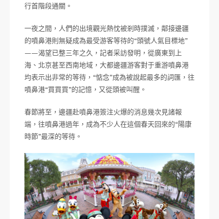
行首階段通關。
一夜之間，人們的出境觀光熱忱被剎時撲滅，鄰接邊疆
的噴鼻港則無疑成為最受游客等待的“頭號人氣目標地”
——渴望已整三年之久，記者采訪發明，從廣東到上
海、北京甚至西南地域，大都邊疆游客對于重游噴鼻港
均表示出非常的等待，“惦念”成為被說起最多的詞匯，往
噴鼻港“買買買”的記憶，又從頭被叫醒。
春節將至，邊疆赴噴鼻港簽注火爆的消息幾次見諸報
端，往噴鼻港過年，成為不少人在這個春天回來的“陽康
時節”最深的等待。