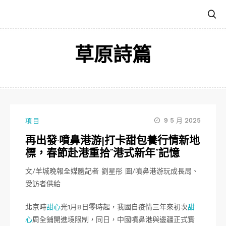
跳
至
主
要
草原詩篇
內
容
9 5 月 2025
項目
再出發·噴鼻港游|打卡甜包養行情新地
標，春節赴港重拾“港式新年”記憶
文/羊城晚報全媒體記者 劉星彤 圖/噴鼻港游玩成長局、
受訪者供給
北京時
甜心
光1月8日零時起，我國自疫情三年來初次
甜
心
周全鋪開進境限制，同日，中國噴鼻港與邊疆正式實