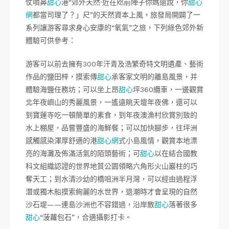
仗噴鼻
甜心
港“郊外天然·近在咫前陣子你媽還說，你
甜心
網
都當司理了？」尺”的天然資本上風，旅發局開闢了一
系列讓游客尋求身心安康的“氧氣”之旅，下列綠色郊外新
體驗可供參考：
游客可以前去擁有300年汗青及浩繁奇特文明遺產、藝術
作品的鹽田梓，摸索傳
甜心
承客家文明的離島風景，并
體驗海鹽任務坊；可以坐上昂
甜心
坪360纜車，一邊觀賞
北年夜嶼山的秀麗風景，一遙遠眺天壇年夜佛，還可以
到寶蓮寺吃一頓簡單的素食，到年夜澳漁村欣賞別致的
水上棚屋，品嘗豐盛的海鮮餐；可以加快腳步，往坪洲
感觸感染渾厚舒適的港
甜心網
式小島風情，觀賞本地漂
亮的海灘及佈滿活氣的陌頭藝術；可
甜心
以在結合國教
科文組織認證的世界地質公園領略六角形火山巖柱的巧
奪天工；到水清沙幼的橋咀洲半月灣，可以經由過程浮
潛或獨木船摸索絢麗的水世界，退潮時才會呈現的自然
沙石堤——連島沙洲也不容錯過，沿岸散
甜心
落著很多
甜心
“菠蘿包石”，合適攝影打卡。