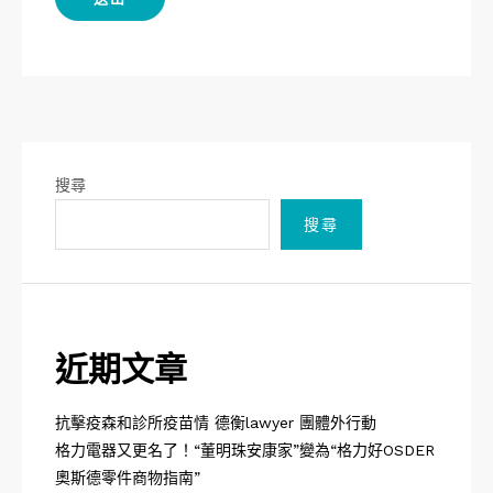
搜尋
搜尋
近期文章
抗擊疫森和診所疫苗情 德衡lawyer 團體外行動
格力電器又更名了！“董明珠安康家”變為“格力好OSDER
奧斯德零件商物指南”