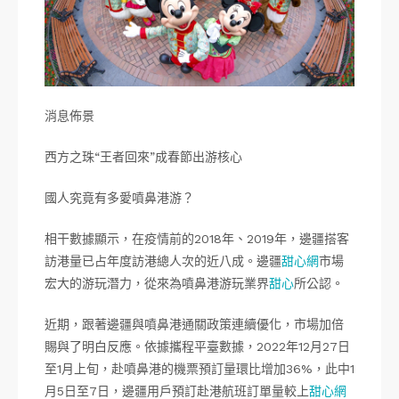
消息佈景
西方之珠“王者回來”成春節出游核心
國人究竟有多愛噴鼻港游？
相干數據顯示，在疫情前的2018年、2019年，邊疆搭客
訪港量已占年度訪港總人次的近八成。邊疆
甜心網
市場
宏大的游玩潛力，從來為噴鼻港游玩業界
甜心
所公認。
近期，跟著邊疆與噴鼻港通關政策連續優化，市場加倍
賜與了明白反應。依據攜程平臺數據，2022年12月27日
至1月上旬，赴噴鼻港的機票預訂量環比增加36%，此中1
月5日至7日，邊疆用戶預訂赴港航班訂單量較上
甜心網