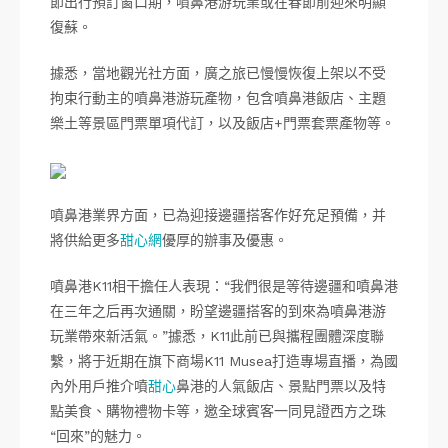
節出行預訂窗口期，噴鼻港游玩業或在春節前迎來明顯
復蘇。
據悉，當地觀光社方面，廣之旅已慢慢恢復上架以不受
拘束行動主的噴鼻港游玩產物，包含噴鼻港飯店、主題
樂土等景區門票單項代訂，以及飯店+門票套票產物等。
噴鼻港業界方面，已為迎接邊疆搭客作好充足預備，并
將供給更多
甜心網
優厚的辦事及優惠。
噴鼻港K11相干擔任人表現：“我們很是等待邊疆和噴鼻港
在三年之后再次通關，盼望邊疆搭客的到來為噴鼻港游
玩業帶來新活氣。”據悉，K11此前已與攜程團體深度聯
繫，將于近期在旗下商場K11 Musea打造專場直播，為國
內外用戶推介噴
甜心
鼻港的人氣飯店、景點門票以及特
點美食、購物禮物卡等，邀全球賓客一同見證西方之珠
“回來”的魅力。