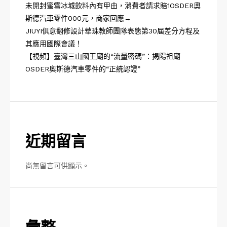
未開封蜜雪冰城飲料內有甲由，消費者請求賠1OSDER奧
斯德汽車零件000元，商家回應→
JIUYI俱意翻修設計華珠教師團隊表態第30屆差分方程及
其應用國際會議！
【視頻】臺灣三山國王廟的“流量密碼”：揭陽祖廟
OSDER奧斯德汽車零件的“正統認證”
近期留言
尚無留言可供顯示。