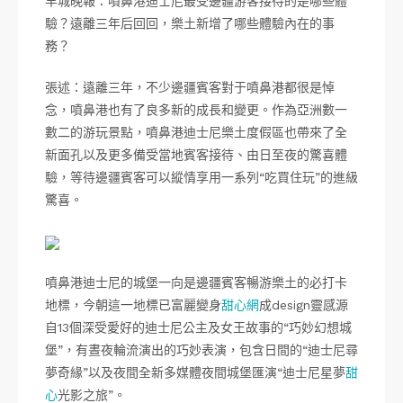
羊城晚報：噴鼻港迪士尼最受邊疆游客接待的是哪些體
驗？遠離三年后回回，樂土新增了哪些體驗內在的事
務？
張述：遠離三年，不少邊疆賓客對于噴鼻港都很是悼
念，噴鼻港也有了良多新的成長和變更。作為亞洲數一
數二的游玩景點，噴鼻港迪士尼樂土度假區也帶來了全
新面孔以及更多備受當地賓客接待、由日至夜的驚喜體
驗，等待邊疆賓客可以縱情享用一系列“吃買住玩”的進級
驚喜。
噴鼻港迪士尼的城堡一向是邊疆賓客暢游樂土的必打卡
地標，今朝這一地標已富麗變身
甜心網
成design靈感源
自13個深受愛好的迪士尼公主及女王故事的“巧妙幻想城
堡”，有晝夜輪流演出的巧妙表演，包含日間的“迪士尼尋
夢奇緣”以及夜間全新多媒體夜間城堡匯演“迪士尼星夢
甜
心
光影之旅”。