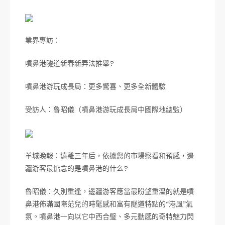
業界專訪：
噴鼻港隧道新春新弄法推舉?
噴鼻港游玩成長局：更多驚喜、更多全新體驗
受訪人：魯昭儀（噴鼻港游玩成長局中國際地總監）
羊城晚報：遠離三年后，依據您的市場察看和預感，邊
疆游客最惦念的是噴鼻港的什么?
魯昭儀：久別重逢，邊疆游客應當最盼望重溫的就是噴
鼻港佈滿國際范兒的時髦感和富有隧道特點的“港風”氣
氛。噴鼻港一向以它中西合璧、多元動感的奇特魅力閃