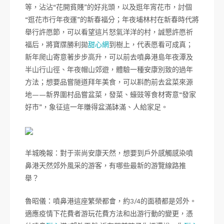
等，沾沾“花開貧賤”的好兆頭，以及逛年宵花市，討個
“逛花市行年夜運”的新春福分；年夜埔林村在新春時代將
舉行許愿節，可以看望這片怒氣洋洋的村，誠懇許愿祈
福后，將寶牒勝利拋
甜心網
到樹上，代表愿看可成真；
新年爬山寄意著步步高升，可以前去噴鼻港島年夜潭及
半山行山徑、年夜帽山郊遊，體驗一種安康別致的過年
方法；想要品嘗隧道拜年美食，可以斟酌前去盆菜來源
地——新界圍村品嘗盆菜，發菜、蠔豉等食材寄意“發家
好市”，象征這一年賺得盆滿缽滿、人給家足。
羊城晚報：對于崇尚安康天然，想要到戶外感觸感染噴
鼻港天然郊外風采的游客，有哪些最新的游覽線路推
舉？
魯昭儀：噴鼻港這座繁榮都會，約3/4的面積都是郊外。
適應疫情下花費者游玩花費方法和出游行動的變更，憑