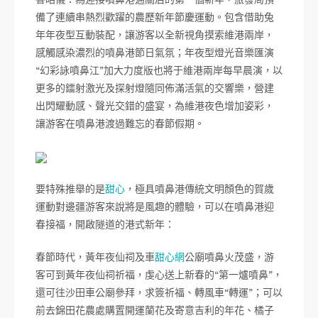
備了連續串熱烈歡躍的農歷新年節慶運動。包含借助兔
年年夜型互動裝配，讓游客以全新視角摸索維港兩岸，
感觸感染濃烈的噴鼻港節日氣氛；年夜型燈光音樂匯演
“幻彩詠噴鼻江”加大力度版也將于維港兩岸每早晨演，以
更多的鐳射激光及探射燈隨同佈滿活氣的交響樂，營建
出閃耀動感、聲光交錯的盛宴，為維港夜色增加姿彩，
讓游客在噴鼻港渡過難忘的春節假期。
要特殊推舉的是
甜心
，極具噴鼻港傳統文明顏色的賀歲
運動對邊疆游客來說將是風趣的體驗，可以在噴鼻港迎
春接福，開啟隧道的港式新年：
春節時代，黃年夜仙祠及車
甜心網
公廟噴鼻火茂盛，游
客可到黃年夜仙祠祈福，虔心送上新春的“第一爐噴鼻”，
還可往沙田車公廟參拜，求簽祈福、轉風車“轉運”；可以
前去錦田花農處購置開運蘭花及寄意吉利的年花、橘子