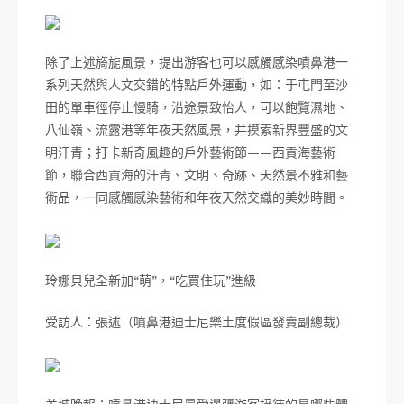
除了上述旖旎風景，提出游客也可以感觸感染噴鼻港一
系列天然與人文交錯的特點戶外運動，如：于屯門至沙
田的單車徑停止慢騎，沿途景致怡人，可以飽覽濕地、
八仙嶺、流露港等年夜天然風景，并摸索新界豐盛的文
明汗青；打卡新奇風趣的戶外藝術節——西貢海藝術
節，聯合西貢海的汗青、文明、奇跡、天然景不雅和藝
術品，一同感觸感染藝術和年夜天然交織的美妙時間。
玲娜貝兒全新加“萌”，“吃買住玩”進級
受訪人：張述（噴鼻港迪士尼樂土度假區發賣副總裁）