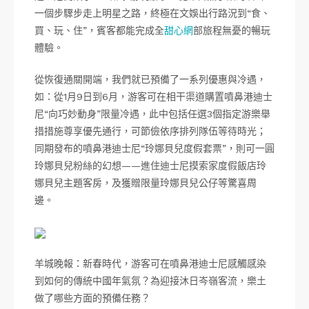
一個步驟步走上明星之路，終極在文娛出行路況到“食、
買、玩、住”，賓客都能完成全
甜心網
部旅程無憂的暢玩
體驗。
從恢復通關開端，我們就已預備了一系列優惠與冷遇，
如：從1月9日到6月，游客可在相干渠道購置噴鼻港迪士
尼“向巧妙動身”限量冷遇，此中包括任選3個指定游樂舉
措措施尊享優先通行，可節儉依序排列隊伍等待時光；
同期發布的噴鼻港迪士尼“玲娜貝兒度假套票”，則可一圓
玲娜貝兒粉絲的幻想——進住迪士尼摸索家度假飯店玲
娜貝兒主題客房，及獲贈限量玲娜貝兒公仔等驚喜周
邊。
羊城晚報：新春時代，游客可在噴鼻港迪士尼感觸感染
到如何的傳統中國年氣氛？為迎接沐日岑嶺客流，樂土
做了哪些方面的預備任務？