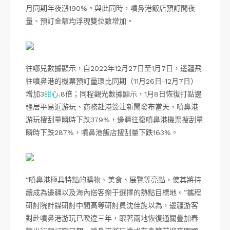
月同期年夜漲190%。與此同時，噴鼻港飯店預訂間夜
量、預訂金額均浮現雙位數增加。
往哪兒數據顯示，自2022年12月27日至1月7日，邊疆飛
往噴鼻港的機票預訂量環比同期（11月26日-12月7日）
增加3
甜心
.8倍；同程觀光數據顯示，1月8日恢復打點邊
疆居平易近游玩、商務赴港簽注新聞發布當天，噴鼻港
游玩搜刮量瞬時下跌379%，邊疆往復噴鼻港機票搜刮量
瞬時下跌287%，噴鼻港飯店搜刮量下跌163%。
“噴鼻港極具特點的購物、美食、展覽等亮點，使其將持
續成為邊疆以及海內搭客樂于選擇的熱點目標地。”攜程
研討院計謀研討中間高等研討員沈佳旎以為，邊疆游客
對赴噴鼻港游玩已暌違三年，跟著兩地恢復通關疊加春