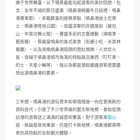
爍于世界舞臺，以下場景最能勾起游客的美妙回想，包
含：全年不竭的節日盛事（噴鼻港絢麗冬日巡禮、噴鼻
港單車節），承載歡喜的經典景點（噴鼻港迪士尼樂
土、噴鼻港陸地公園），底蘊深摯的非遺風俗（搶包
山、年夜坑舞火龍），豐盛多彩的文藝運動（演唱會、
藝術展），唇齒留噴鼻的各式美食（街邊小吃、米其林
餐廳），以及夜晚噴鼻港陌頭的霓虹燈牌、人世炊火
氣，穿越于噴鼻港城市角落的特點路況東西（叮叮車、
的士、天星小輪等），我以為都是激起邊疆游客想要盡
快出游噴鼻港的要素。
三年間，噴鼻港的游玩資本和舉措措施一向在更換新的
資料迭代，引進了不少世界級的藝文新地標，會給從頭
訪港的游客送上滿滿的誠意和驚喜。對于游客來
甜心
說，無論是故地重游，仍是打卡新地標，噴鼻港都將帶
來別具特點的全新觀光體驗。