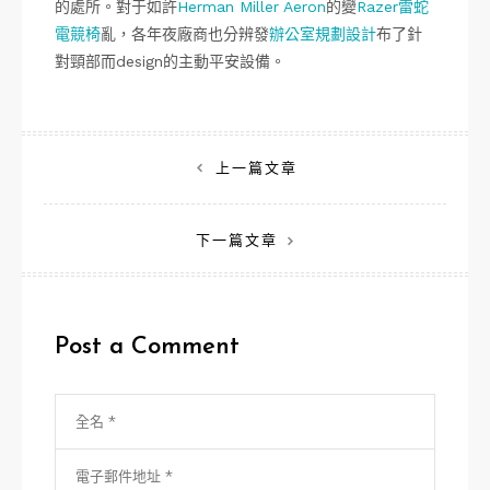
的處所。對于如許
Herman Miller Aeron
的變
Razer雷蛇
電競椅
亂，各年夜廠商也分辨發
辦公室規劃設計
布了針
對頸部而design的主動平安設備。
文
上一篇文章
章
下一篇文章
導
覽
Post a Comment