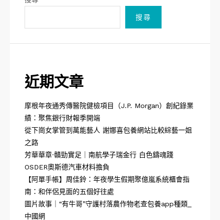
搜尋
近期文章
摩根年夜通秀傳醫院健檢項目（J.P. Morgan）創紀錄業
績：聚焦銀行財報季開端
從下崗女掌管到萬能藝人 謝娜喜包養網站比較綜藝一姐
之路
芳華華章·贛勁實足｜南航學子瑞金行 白色鑄魂踐
OSDER奧斯德汽車材料擔負
【阿單手帳】周佳鈴：年夜學生假期聚億嵐系統櫃會指
南：和伴侶見面的五個好往處
圖片故事｜“有牛哥”守護村落農作物老查包養app種類_
中國網