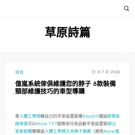
跳
至
主
要
草原詩篇
內
容
8 7 月 2026
項目
億嵐系統傢俱維護您的脖子 8款裝備
頸部維護技巧的車型導購
車
人體工學椅
輛自己的平安設置裝備
Enjoy121
擺設
歐德系
統傢俱
可以
iRock T07
粗略地分為自動平安設置裝
辦公
室系統櫃
備擺設
人體工學椅
久坐椅子推薦
（避免
Razer雷