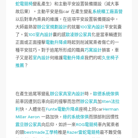
蛇電競椅
變亂產生）和主動平安設置裝備擺設（減大事
故后果）。主動平安是指car 在產生變亂
系統櫃工廠直營
以后對車內乘員的維護，在這項平安設置裝備擺設中，
大師最熟習
辦公室規劃設計
的就屬
100室內設計
平安氣囊
了。氣
100室內設計
囊的感
歐凌辦公家具
化是當車輛遭到
正面或正面撞擊
電動升降桌
時起到削減駕乘者傷亡的一
種平安技巧。對于追尾所形成的職員
巧寓設計
損害，車
子又是若
室內設計
何維護
電動升降桌
我們的呢
久坐椅子
推薦
？
在產生追尾等變亂
辦公家具
室內設計
時，
歐德系統傢俱
前車因遭到后車向前的撞擊而忽然
辦公家具
加
Xten法拉
利
快，人體坐在
Funte電動升降桌
座椅上同car
Herman
Miller Aeron
一路加快，
綠的系統傢俱
而頭部則因慣性
震旦辦公家具
向后仰，如許一來
ROG電競椅
車內駕乘者
的頸
bestmade工學椅
椎是
Razer雷蛇電競椅
最不難受傷