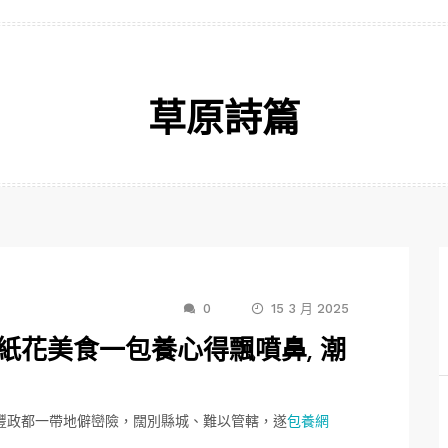
草原詩篇
0
15 3 月 2025
火龍紙花美食一包養心得飄噴鼻, 潮
豐政都一帶地僻巒險，闊別縣城、難以管轄，遂
包養網