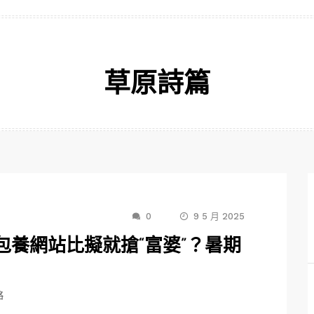
草原詩篇
0
9 5 月 2025
包養網站比擬就搶“富婆”？暑期
略