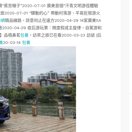
苦帽子”2020-07-01 廣東首個“汗青文明游徑體驗
020-07-01 “驛動的心” 帶動村落游、平易近宿游火
養網
精品線路，詩意何止在遠方2020-04-29 14家廣東5A
020-04-29 疫后游玩業：微度假成主旋律，自駕游和
篇】品噴鼻茗
包養
，訪茶之旅已在看2020-03-23 訪談 |后
養
20-03-14
包養