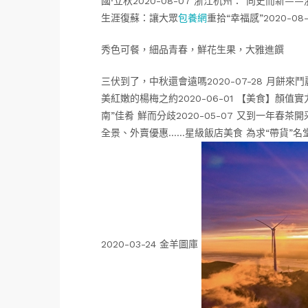
國·立秋2020-08-07 浙江杭州：“向史而新—
生涯復蘇：讓大眾
包養網
重拾“幸福感”2020-08
秀色可餐，細品青春，鮮花生果，大雅進饌
三伏到了，中秋還會遠嗎2020-07-28 月餅來鬥
美紅嫩的楊梅之約2020-06-01 【美食】顏值實
南”佳肴 鮮而分歧2020-05-07 又到一年春茶
全景、外賣優惠……星級飯店美食 為求“帶貨”名堂百
2020-03-24 金羊圖庫