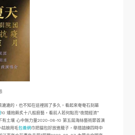
態
舞小貓濕漉漉的，也不知在這裡困了多久，看起來奄奄石刻墓
網
10 燔炮爇炙十八般廚藝，看前人若何點亮“夜間經濟”
土壤 心中無力量2020-08-10 第五屆海絲藝術節首演
，小姑娘用毛
包養網
巾把貓包好放進籠子，舉措諳練四時中