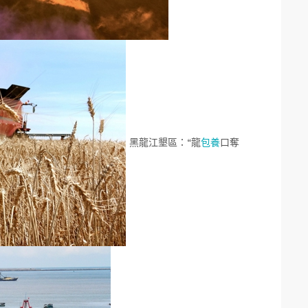
黑龍江墾區：“龍
包養
口奪