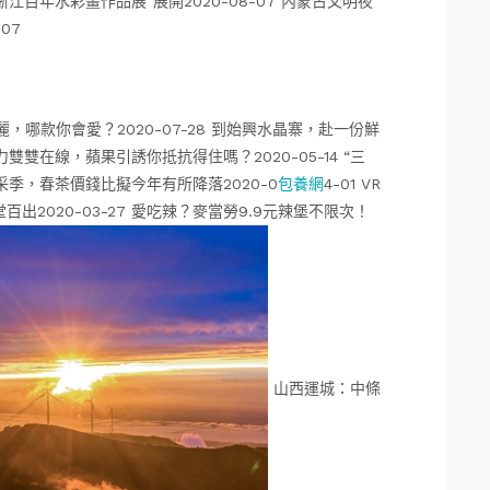
—浙江百年水彩畫作品展”展開2020-08-07 內蒙古文明夜
-07
麗，哪款你會愛？2020-07-28 到始興水晶寨，赴一份鮮
力雙雙在線，蘋果引誘你抵抗得住嗎？2020-05-14 “三
開采季，春茶價錢比擬今年有所降落2020-0
包養網
4-01 VR
出2020-03-27 愛吃辣？麥當勞9.9元辣堡不限次！
山西運城：中條