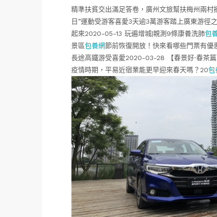
精準扶貧交出滿足答卷，廣州文旅幫扶梅州兩村摘“貧
日”運動受游客喜愛3天逾3萬游客踏上廣東游徑之旅2
起來2020-05-13 玩遍增城|親測9條康養洗肺
包
景區
包養網
節前恢復開放！快來看哪些門票有優惠2
長途高鐵游受喜愛2020-03-28 【春景好·春茶
疫情時期，平易近宿業能更早迎來春天嗎？20
包