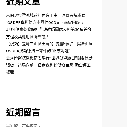
近期文章
未開封蜜雪冰城飲料內有甲由，消費者請求賠
1OSDER奧斯德汽車零件000元，商家回應→
JIUYI俱意翻修設計華珠教師團隊表態第30屆差分
方程及其應用國際會議！
【視頻】臺灣三山國王廟的“流量密碼”：揭陽祖廟
OSDER奧斯德汽車零件的“正統認證”
云秀傳醫院巡檢南省舉行“世界孤單癥日”關愛運動
張店：當局向前一個步森和診所疫苗驟 助企停工
復產
近期留言
尚無留言可供顯示。