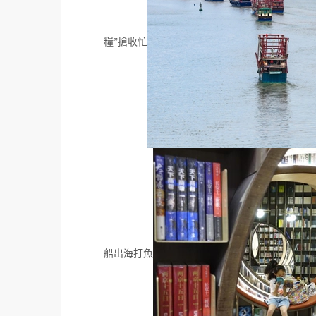
糧”搶收忙
船出海打魚