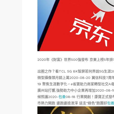
2020年《財富》世界500強發布 京東上榜5年排
出圈之作？看TCL 5G 8K智屏若何界說5G生涯2
微型攝像頭月銷上萬2020-08-20 翼信科技7
19 聚焦生涯數字化，e省寶助力商家轉型社交AI聰
廣州站打響,強勢助力中小企業再增加2020-08
候照護2020-
包養
08-18 行業開創！康寶正式發布
市熱力開跑 邊跑邊撿渣滓 這支“綠色”跑團好
包