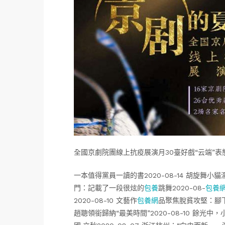
全國京劇院團線上抗疫展演月30臺好戲“云端”表
一本值得黨員一讀的書2020-08-14 胡旋
門：記載了一段很炫的
包養
跳舞2020-08-
包養
2020-08-10 文藝作
包養網
品聚焦脫貧攻堅：腳下有
趙聰領銜歸納“最美時間”2020-08-10 餘光中