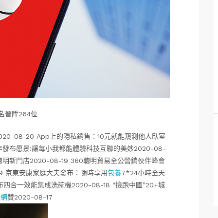
名晉陞264位
020-08-20 App上的隱私銷售：10元就能窺測他人臥室
周年發布愿景:讓每小我都能體驗科技互聯的美妙2020-08-
明新門店2020-08-19 360聰明貿易全公營銷伙伴峰會
-19 京東安康家庭大夫發布：隨時享用
包養
7*24小時全天
四合一效能集成洗碗機2020-08-18 “撿跑中國”20+城
養網
贊2020-08-17