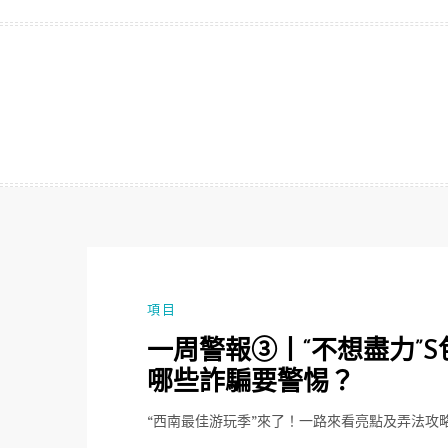
跳
至
主
要
內
容
項目
一周警報③丨“不想盡力”S
哪些詐騙要警惕？
“西南最佳游玩季”來了！一路來看亮點及弄法攻