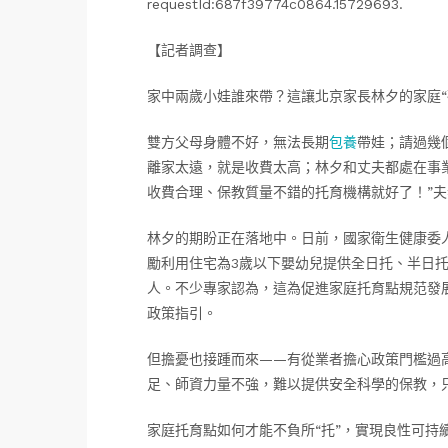
requestId:687f39774c0864.15729693.
【記者調查】
家中兩歲小娃誰來帶？這讓北京家長林夕的家庭“
雙方父母身體不好，無法長期
包養
帶娃；請過幾
離家太遠，就是收費太高；林夕和丈夫都處在事
收費合理、保教質量不錯的托育機構就好了！”
林夕的期盼正在落地中。日前，國家衛生健康委
勵利用住宅為3歲以下嬰幼兒提供全日托、半日
人。不少專家認為，這為促進家庭托育點規范發
政策指引。
但擔憂也接踵而來——有從業者擔心政策門檻過
足、師資力量不強，難以提供安全科學的保教，只
家庭托育點如何才能不負所“托”，實現良性可持