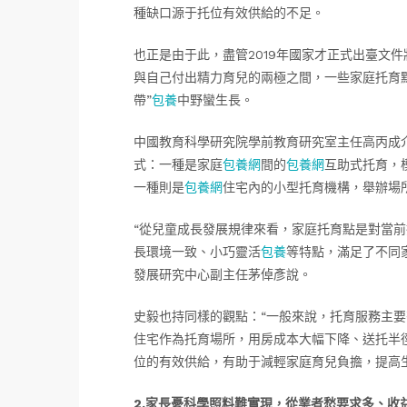
種缺口源于托位有效供給的不足。
也正是由于此，盡管2019年國家才正式出臺文
與自己付出精力育兒的兩極之間，一些家庭托育
帶”
包養
中野蠻生長。
中國教育科學研究院學前教育研究室主任高丙成
式：一種是家庭
包養網
間的
包養網
互助式托育，
一種則是
包養網
住宅內的小型托育機構，舉辦場
“從兒童成長發展規律來看，家庭托育點是對當
長環境一致、小巧靈活
包養
等特點，滿足了不同
發展研究中心副主任茅倬彥說。
史毅也持同樣的觀點：“一般來說，托育服務主
住宅作為托育場所，用房成本大幅下降、送托半
位的有效供給，有助于減輕家庭育兒負擔，提高
2.家長憂科學照料難實現，從業者愁要求多、收