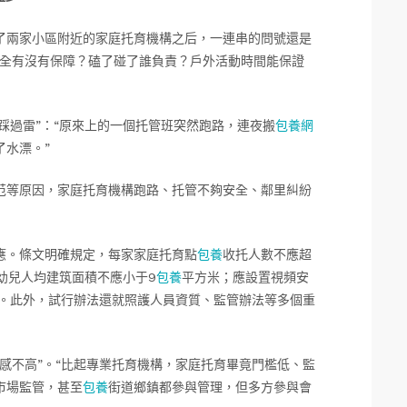
了兩家小區附近的家庭托育機構之后，一連串的問號還是
安全有沒有保障？磕了碰了誰負責？戶外活動時間能保證
“踩過雷”：“原來上的一個托管班突然跑路，連夜搬
包養網
了水漂。”
范等原因，家庭托育機構跑路、托管不夠安全、鄰里糾紛
應。條文明確規定，每家家庭托育點
包養
收托人數不應超
幼兒人均建筑面積不應小于9
包養
平方米；應設置視頻安
等。此外，試行辦法還就照護人員資質、監管辦法等多個重
感不高”。“比起專業托育機構，家庭托育畢竟門檻低、監
市場監管，甚至
包養
街道鄉鎮都參與管理，但多方參與會