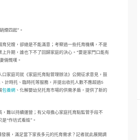
硝煙四起”。
個育兒嫂，卻總是不能滿意；考察過一些托育機構，不是
業上升期，誰也下不了回歸家庭的決心。“要是家門口能有
夫妻倆慨嘆。
人口家庭司就《家庭托育點管理辦法》公開征求意見，鼓
托、計時托、臨時托等服務，并提出收托人數不應超過5
展
包養網
、化解嬰幼兒托育市場的供需矛盾，提供了新的
高，難以持續運營；有父母擔心家庭托育點監管手段不
是“作坊式看娃”。
續發展，滿足當下家長多元的托育需求？記者就此展開調