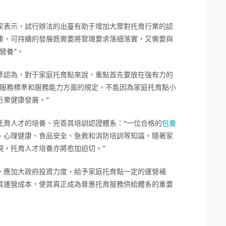
家表示，試行辦法的出臺有助于增加大眾對托育行業的認
康、可持續的發展既需要將管理要求落細落實，又需要與
營養”。
彥認為，對于家庭托育點來說，重點首先要放在強有力的
其服務標準和服務能力方面的規定，不能因為家庭托育點小
行業健康發展。”
托育人才的培養、完善其培訓認證體系：“一位合格的
包養
、心理健康、食品安全、急救和消防培訓等知識。隨著家
現，托育人才培養亦將愈加迫切。”
，應加大政府投資力度，給予家庭托育點一定的運營補
其運營成本，使其真正成為普惠托育服務供給體系的重要