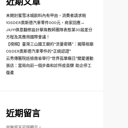
近期文章
未開封蜜雪冰城飲料內有甲由，消費者請求賠
1OSDER奧斯德汽車零件000元，商家回應→
JIUYI俱意翻修設計華珠教師團隊表態第30屆差分
方程及其應用國際會議！
【視頻】臺灣三山國王廟的“流量密碼”：揭陽祖廟
OSDER奧斯德汽車零件的“正統認證”
云秀傳醫院巡檢南省舉行“世界孤單癥日”關愛運動
張店：當局向前一個步森和診所疫苗驟 助企停工
復產
近期留言
尚無留言可供顯示。