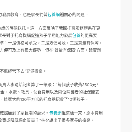
力發展教育，也是家長們普
包養網
遍關心的問題。
至3歲的時候送托。這一方面反映了我國托育服務體系在更
家長對于托育機構促進孩子早期能力發展
包養
的更高要
標準：一是價格可承受，二是方便可及，三是質量有保障，
方便可及上有很大優勢，但在‘質量有保障’方面，確實還
不能經營下去”充滿擔憂。
責人李晴給記者算了一筆賬：“每個孩子收費3500元/
租金、水電、教具、伙食費用以及兩位照護者的社保開支
這家大約130平方米的托育點招收了10個孩子。
的確照顧到了家長端的需求。
包養網
但這樣一來，原本費用
收費或降低保育質量？”林夕說出了很多家長的擔憂。