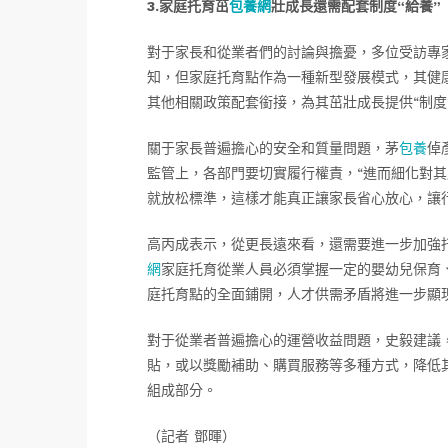
3.家庭托育茁
包養網
壯成長還需配套制度“給養”
對于家長和從業者們的討論與擔憂，多位受訪專
知，但家庭托育點作為一種新型發展模式，其健
其他相關政策配套銜接，為其茁壯成長提供“制度
關于家長普遍擔心的安全和質量問題，茅
包養
倬
監管上，各部門要切實履行權責，“進而細化對
就放松標準，這樣才能真正讓家長省心放心，讓
高丙成表示，從更長遠來看，還需要進一步加強
網
家庭托育從業人員必須掌握一定的嬰幼兒保育
庭托育點的全面鋪開，人才供需矛盾將進一步顯
對于從業者普遍擔心的運營收益問題，史毅建議
貼，或以獎勵補助、購買服務等多種方式，降低
組成部分。
（記者 鄧暉）