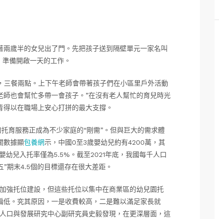
著兩歲半的女兒出了門。先把孩子送到隔壁單元一家名叫
，準備開啟一天的工作。
，三餐兩點。上下午老師會帶著孩子們在小區里戶外活動
老師也會幫忙多帶一會孩子。”在沒有老人幫忙的育兒時光
青得以在職場上安心打拼的最大支撐。
的托育服務正成為不少家庭的“剛需”。但與巨大的需求體
關數據顯
包養網
示，中國0至3歲嬰幼兒約有4200萬，其
嬰幼兒入托率僅為5.5%。截至2021年底，我國每千人口
五”期末4.5個的目標還存在很大差距。
斷加強托位建設，但這些托位以集中在商業區的幼兒園托
偏低。究其原因，一是收費較高，二是難以滿足家長就
國人口與發展研究中心副研究員史毅發現，在更深層面，這