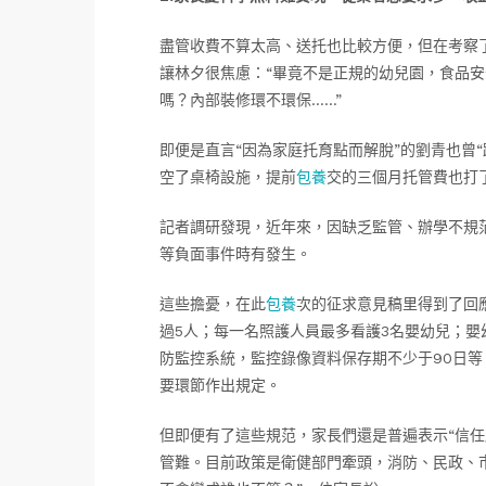
盡管收費不算太高、送托也比較方便，但在考察
讓林夕很焦慮：“畢竟不是正規的幼兒園，食品
嗎？內部裝修環不環保……”
即便是直言“因為家庭托育點而解脫”的劉青也曾
空了桌椅設施，提前
包養
交的三個月托管費也打
記者調研發現，近年來，因缺乏監管、辦學不規
等負面事件時有發生。
這些擔憂，在此
包養
次的征求意見稿里得到了回
過5人；每一名照護人員最多看護3名嬰幼兒；嬰
防監控系統，監控錄像資料保存期不少于90日
要環節作出規定。
但即便有了這些規范，家長們還是普遍表示“信任
管難。目前政策是衛健部門牽頭，消防、民政、