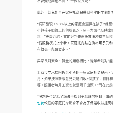
不會變成誰也不管？”一位家長說。
此外，幼兒能否在家庭托育點得到科學的早期能
“調研發現，90%以上的家庭會選擇在孩子2歲
小齡孩子照管上的供給匱乏，另一方面也反映出
求。”史毅介紹，當前評判普惠托育服務有三個
“從服務模式上來看，家庭托育點在價格可承受和
有很長一段路要走。”
與家長對安全、質量的顧慮相比，從業者則對“能
北京市立水橋附近某小區的一家家庭托育點內，負
月，如果按照新版意見只能招收5個孩子，扣除
等，照護者每月工資也就是兩千出頭。”而在此前，
“限制托位是為了讓孩子得到更精細的照料，這
包養
較低的家庭托育點會不會為了保證收益提高