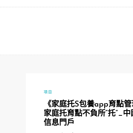
跳
至
主
要
內
容
項目
《家庭托S包養app育點
家庭托育點不負所“托”_
信息門戶