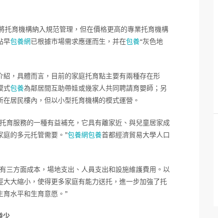
件將托育機構納入規范管理，但在價格更高的專業托育機構
點早
包養網
已根據市場需求應運而生，并在
包養
“灰色地
介紹，具體而言，目前的家庭托育點主要有兩種存在形
模式
包養
為鄰居間互助帶娃或幾家人共同聘請育嬰師；另
所在居民樓內，但以小型托育機構的模式運營。
前托育服務的一種有益補充，它具有離家近、與兒童居家成
家庭的多元托管需要。”
包養網
包養
首都經濟貿易大學人口
要有三方面成本，場地支出、人員支出和設施維護費用。以
徑大大縮小，使得更多家庭有能力送托，進一步加強了托
生育水平和生育意愿。”
益少