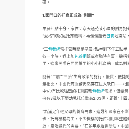
研。
1.家門口的托育正成為“剛需”
早晨七點十分，家住北京天通苑某小區的劉青抱
“愛格”的家庭托育機構，再匆匆趕去
包養
地鐵站
“正
包養網
常托管時間是早晨7點半到下午五點半
各一小時。遇上加
包養網
班或者臨時有事，機構
里，這家開辦在居民樓里的小小托育點，成為劉
隨著“二胎”“三胎”生育政策的施行，優質、便捷
量相比，中國托育服務仍然存在巨大缺口——相
中1/3有比較強烈的托育服務
包養網
需求，但總體
擁有3歲以下嬰幼兒托位數為2.03個，距離“十四
“為滿足年輕父母的養育需求，這幾年國家在不
班、托育機構為主，不少機構的托位利用率整體
近、靈活送托的需要。”在多年跟蹤調研后，中