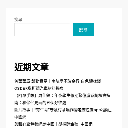
搜尋
搜尋
近期文章
芳華華章·贛勁實足｜南航學子瑞金行 白色鑄魂踐
OSDER奧斯德汽車材料擔負
【阿單手帳】周佳鈴：年夜學生假期聚億嵐系統櫃會指
南：和伴侶見面的五個好往處
圖片故事｜“有牛哥”守護村落農作物老查包養app種類_
中國網
美甜心查包養網麗中國丨胡楊醉金秋_中國網