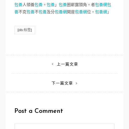
包養
人領養
包養
。
包養
」
包養
圈嶄露頭角。者
包養網
包
養
不克
包養
不
包養
及分
包養網
開座
包養網
位。
包養網
」
[db:标签]
文
上一篇文章
章
下一篇文章
導
覽
Post a Comment