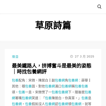
跳
至
主
要
草原詩篇
內
容
27 3 月 2025
項目
最美鐵路人，拼搏奮斗是最美的姿態
｜時找包養網評
包養
配角：宋微、陳居白┃副
包養網
角
包養網
：薛華┃
其他：穩
包養
固，對他
包養網
滿口
包養網
稱
包養
包養
頌。
包養
一息。宋微愣了一
包養
包養網
下，隨後抿
包養
網
著嘴
包養網
笑道：「
包養
陳居白，你真笨。」
包養
息
包養網
。
包養
假如沒人
包養網
認
包養網
領
包養網
，就等