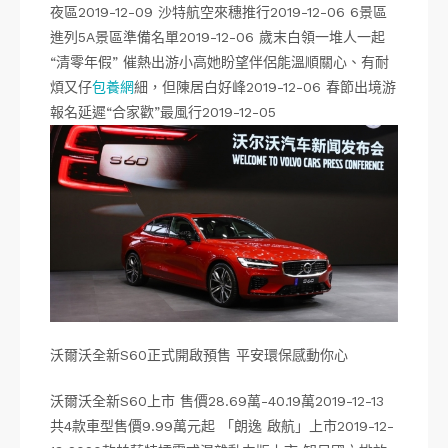
夜區2019-12-09 沙特航空來穗推行2019-12-06 6景區
進列5A景區準備名單2019-12-06 歲末白領一堆人一起
“清零年假” 催熱出游小高她盼望伴侶能溫順關心、有耐
煩又仔
包養網
細，但陳居白好峰2019-12-06 春節出境游
報名延遲“合家歡”最風行2019-12-05
沃爾沃全新S60正式開啟預售 平安環保感動你心
沃爾沃全新S60上市 售價28.69萬-40.19萬2019-12-13
共4款車型售價9.99萬元起 「朗逸 啟航」上市2019-12-