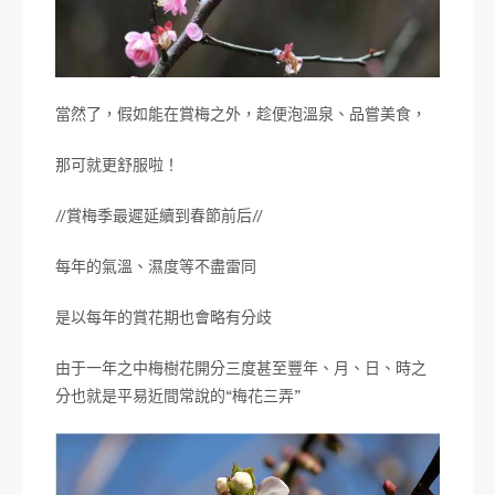
當然了，假如能在賞梅之外，趁便泡溫泉、品嘗美食，
那可就更舒服啦！
//賞梅季最遲延續到春節前后//
每年的氣溫、濕度等不盡雷同
是以每年的賞花期也會略有分歧
由于一年之中梅樹花開分三度甚至豐年、月、日、時之
分也就是平易近間常說的“梅花三弄”