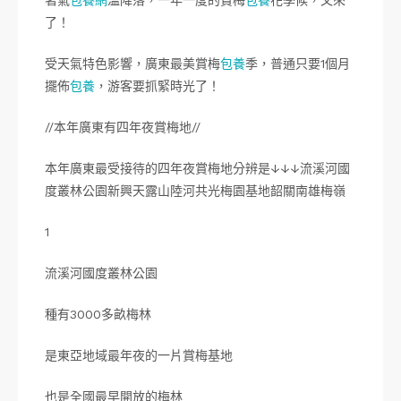
著氣
包養網
溫降落，一年一度的賞梅
包養
花季候，又來
了！
受天氣特色影響，廣東最美賞梅
包養
季，普通只要1個月
擺佈
包養
，游客要抓緊時光了！
//本年廣東有四年夜賞梅地//
本年廣東最受接待的四年夜賞梅地分辨是↓↓↓流溪河國
度叢林公園新興天露山陸河共光梅園基地韶關南雄梅嶺
1
流溪河國度叢林公園
種有3000多畝梅林
是東亞地域最年夜的一片賞梅基地
也是全國最早開放的梅林