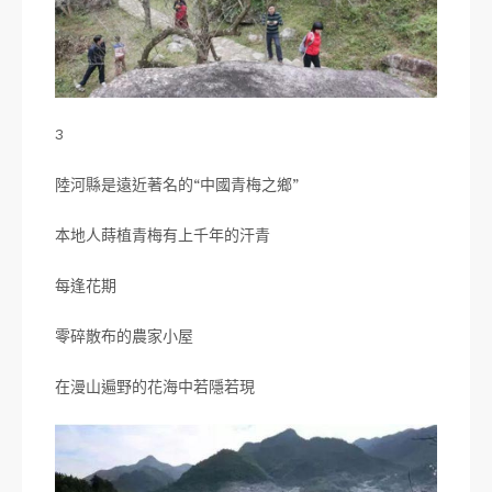
3
陸河縣是遠近著名的“中國青梅之鄉”
本地人蒔植青梅有上千年的汗青
每逢花期
零碎散布的農家小屋
在漫山遍野的花海中若隱若現