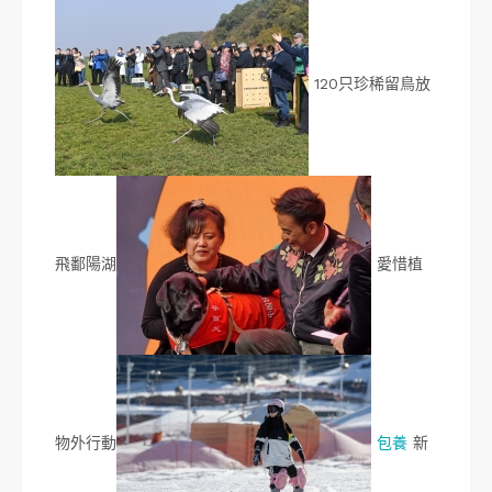
120只珍稀留鳥放
飛鄱陽湖
愛惜植
物外行動
包養
新