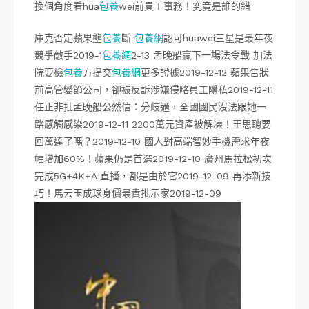
換個角度看hua
包養
wei前員工事務！究竟是誰的錯
庫克否定蘋果壟
包養
斷
包養網
認可huawei三星是最年夜
競爭敵手2019-1
包養網
2-13 孟晚船贏下一場法令戰 加法
院要檢
包養
方提交
包養網
更多證據2019-12-12 蘋果告狀
前高管變節公司，卻被反訴涉嫌侵略員工隱私2019-12-11
任正非批孟晚船公然信：分歧適，全國國民沒法跟她一
路感觸感染2019-12-11 2200萬元資產被解凍！王思聰要
回萬達了嗎？2019-12-10 國人對高端智妙手機需求年夜
幅增加60%！蘋果仍是首選2019-12-10 廣州馬拉松初次
完成5G+4K+AI直播，都是由於它2019-12-09 再添新技
巧！馬云玉成球身價最貴批示家2019-12-09