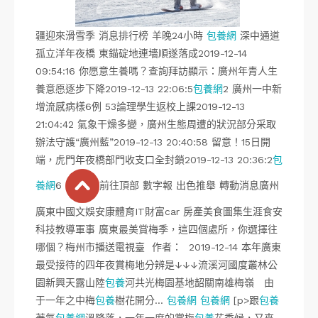
疆迎來滑雪季 消息排行榜 羊晚24小時
包養網
深中通道
孤立洋年夜橋 東錨碇地連墻順遂落成2019-12-14
09:54:16 你愿意生養嗎？查詢拜訪顯示：廣州年青人生
養意愿逐步下降2019-12-13 22:06:5
包養網
2 廣州一中新
增流感病樣6例 53論理學生返校上課2019-12-13
21:04:42 氣象干燥多變，廣州生態周遭的狀況部分采取
辦法守護“廣州藍”2019-12-13 20:40:58 留意！15日開
端，虎門年夜橋部門收支口全封鎖2019-12-13 20:36:2
包
養網
6
前往頂部 數字報 出色推舉 轉動消息廣州
廣東中國文娛安康體育IT財富car 房產美食圖集生涯食安
科技教導軍事 廣東最美賞梅季，這四個處所，你選擇往
哪個？梅州市播送電視臺 作者： 2019-12-14 本年廣東
最受接待的四年夜賞梅地分辨是↓↓↓流溪河國度叢林公
園新興天露山陸
包養
河共光梅園基地韶關南雄梅嶺 由
于一年之中梅
包養
樹花開分…
包養網
包養網
[p>跟
包養