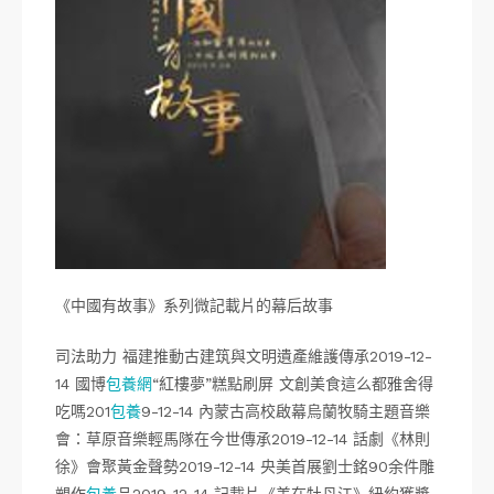
《中國有故事》系列微記載片的幕后故事
司法助力 福建推動古建筑與文明遺產維護傳承2019-12-
14 國博
包養網
“紅樓夢”糕點刷屏 文創美食這么都雅舍得
吃嗎201
包養
9-12-14 內蒙古高校啟幕烏蘭牧騎主題音樂
會：草原音樂輕馬隊在今世傳承2019-12-14 話劇《林則
徐》會聚黃金聲勢2019-12-14 央美首展劉士銘90余件雕