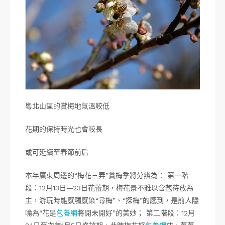
粵北山區的賞梅地氣溫較低
花期的保持時光也會較長
或可延續至春節前后
本年廣東周邊的“梅花三弄”賞梅季將分辨為： 第一階
段：12月13日—23日花蕾期，梅花景不雅以含苞待放為
主，游玩時能感觸感染“尋梅”、“探梅”的感到，是前人隱
喻為“花是
包養網
將開未開好”的美妙； 第二階段：12月