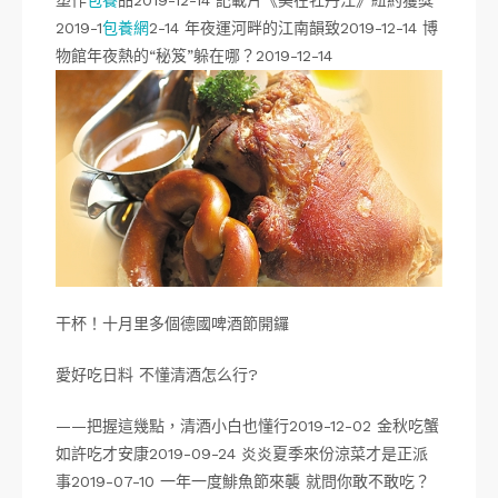
塑作
包養
品2019-12-14 記載片《美在牡丹江》紐約獲獎
2019-1
包養網
2-14 年夜運河畔的江南韻致2019-12-14 博
物館年夜熱的“秘笈”躲在哪？2019-12-14
干杯！十月里多個德國啤酒節開鑼
愛好吃日料 不懂清酒怎么行?
——把握這幾點，清酒小白也懂行2019-12-02 金秋吃蟹
如許吃才安康2019-09-24 炎炎夏季來份涼菜才是正派
事2019-07-10 一年一度鯡魚節來襲 就問你敢不敢吃？