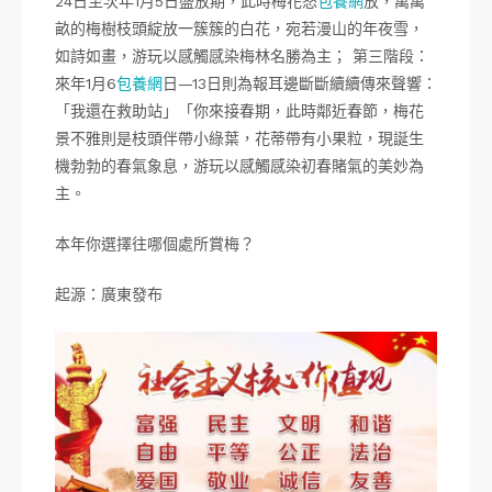
24日至次年1月5日盛放期，此時梅花怒
包養網
放，萬萬
畝的梅樹枝頭綻放一簇簇的白花，宛若漫山的年夜雪，
如詩如畫，游玩以感觸感染梅林名勝為主； 第三階段：
來年1月6
包養網
日—13日則為報耳邊斷斷續續傳來聲響：
「我還在救助站」「你來接春期，此時鄰近春節，梅花
景不雅則是枝頭伴帶小綠葉，花蒂帶有小果粒，現誕生
機勃勃的春氣象息，游玩以感觸感染初春賭氣的美妙為
主。
本年你選擇往哪個處所賞梅？
起源：廣東發布