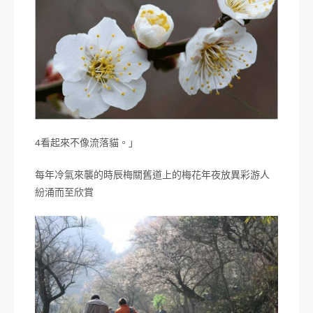
4看起來不像流落貓。」
每年冷氣來襲的時辰梅關舊道上的梅花年夜放異彩游人
紛涌而至欣賞