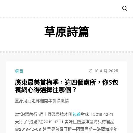
跳
至
主
要
草原詩篇
內
容
18 4 月 2025
項目
廣東最美賞梅季，這四個處所，你S包
養網心得選擇往哪個？
置身河西走廊翻開年夜漠風情
當“泡湯內行”趕上野溫泉這才叫
包養
對味！2019-12-11
天冷了“泡湯”往2019-12-11 美味巨蟹漂洋過海只待君品
嘗2019-12-09 這里是普羅旺斯—阿爾卑斯—湛藍海岸年