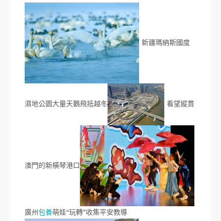
新疆瑪納斯國度
濕地公園大量天鵝飛抵越冬
看望縱貫
澳門的新橫琴港口
廣州
包養
萌娃“玩轉”收集平安教導