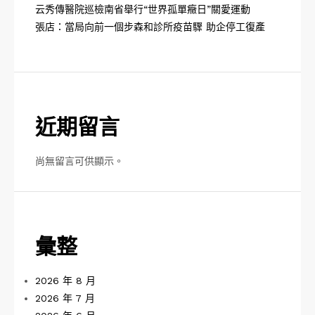
云秀傳醫院巡檢南省舉行“世界孤單癥日”關愛運動
張店：當局向前一個步森和診所疫苗驟 助企停工復產
近期留言
尚無留言可供顯示。
彙整
2026 年 8 月
2026 年 7 月