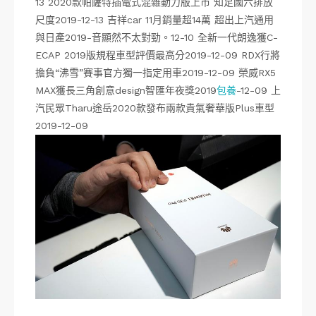
13 2020款帕薩特插電式混雜動力版上市 知足國六排放
尺度2019-12-13 吉祥car 11月銷量超14萬 超出上汽通用
與日產2019-音顯然不太對勁。12-10 全新一代朗逸獲C-
ECAP 2019版規程車型評價最高分2019-12-09 RDX行將
擔負“沸雪”賽事官方獨一指定用車2019-12-09 榮威RX5
MAX獲長三角創意design智匯年夜獎2019
包養
-12-09 上
汽民眾Tharu途岳2020款發布兩款貴氣奢華版Plus車型
2019-12-09