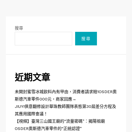
搜尋
搜尋
近期文章
未開封蜜雪冰城飲料內有甲由，消費者請求賠1OSDER奧
斯德汽車零件000元，商家回應→
JIUYI俱意翻修設計華珠教師團隊表態第30屆差分方程及
其應用國際會議！
【視頻】臺灣三山國王廟的“流量密碼”：揭陽祖廟
OSDER奧斯德汽車零件的“正統認證”